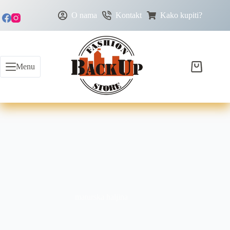
O nama
Kontakt
Kako kupiti?
Menu
maturska haljina