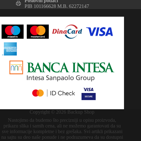
Poslovni podaci
PIB 101166628 M.B. 62272147
Copyright © 2026 Backup Shop
Nastojimo da budemo što precizniji u opisu proizvoda,
prikazu slika i samih cena, ali ne možemo garantovati da su
sve informacije kompletne i bez grešaka. Svi artikli prikazani
na sajtu su deo naše ponude i ne podrazumeva da su dostupni