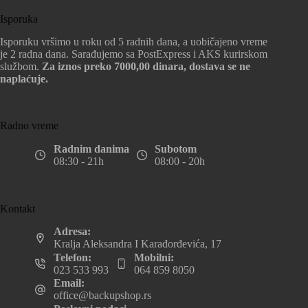
Isporuka
Isporuku vršimo u roku od 5 radnih dana, a uobičajeno vreme
je 2 radna dana. Sarađujemo sa PostExpress i AKS kurirskom
službom.
Za iznos preko 7000,00 dinara, dostava se ne
naplaćuje.
Radno vreme
Radnim danima
Subotom
08:30 - 21h
08:00 - 20h
Kontakt
Adresa:
Kralja Aleksandra I Karađorđevića, 17
Telefon:
Mobilni:
023 533 993
064 859 8050
Email:
office@backupshop.rs