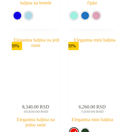
haljina na bretele
čipke
-20%
-20%
8,340.00
RSD
6,260.00
RSD
10,430.00
RSD
7,830.00
RSD
Elegantna haljina na
Elegantna mini haljina
jedno rame