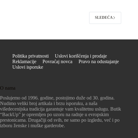
SLEDEĆA
Politika privatnosti
Uslovi korišćenja i prodaje
Reklamacije
Povraćaj novca
Pravo na odustajanje
Uslovi isporuke
O nama
Poslujemo od 1996. godine, postojimo duže od 30. godina.
Nudimo veliki broj artikala i brzu isporuku, a naša
višedecenijska tradicija garantuje vam kvalitetnu uslugu. Butik
“BackUp” je opremljen po uzoru na radnje u evropskim
prestonicama. Drugačiji od svih, ne samo po izgledu, već i po
izboru ženske i muške garderobe.