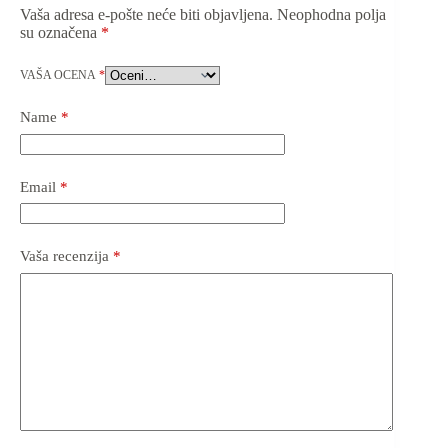
Vaša adresa e-pošte neće biti objavljena.
Neophodna polja
su označena
*
VAŠA OCENA
*
Name
*
Email
*
Vaša recenzija
*