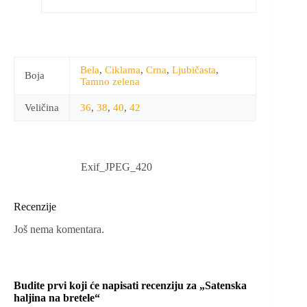
Bela
,
Ciklama
,
Crna
,
Ljubičasta
,
Boja
Tamno zelena
Veličina
36
,
38
,
40
,
42
Exif_JPEG_420
Recenzije
Još nema komentara.
Budite prvi koji će napisati recenziju za „Satenska
haljina na bretele“