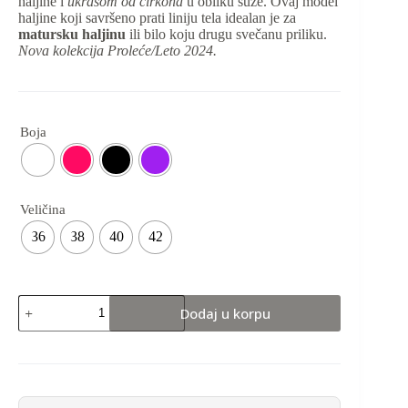
haljine i
ukrasom od cirkona
u obliku suze. Ovaj model
haljine koji savršeno prati liniju tela idealan je za
matursku haljinu
ili bilo koju drugu svečanu priliku.
Nova kolekcija Proleće/Leto 2024.
Boja
Veličina
36
38
40
42
Dodaj u korpu