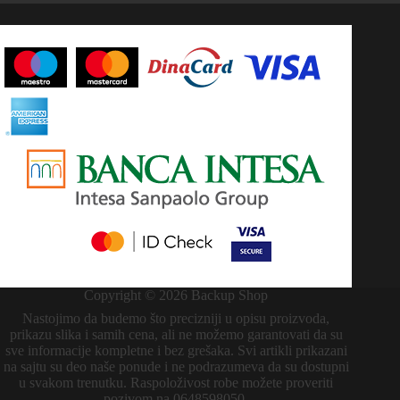
Copyright © 2026 Backup Shop
Nastojimo da budemo što precizniji u opisu proizvoda,
prikazu slika i samih cena, ali ne možemo garantovati da su
sve informacije kompletne i bez grešaka. Svi artikli prikazani
na sajtu su deo naše ponude i ne podrazumeva da su dostupni
u svakom trenutku. Raspoloživost robe možete proveriti
pozivom na 0648598050.