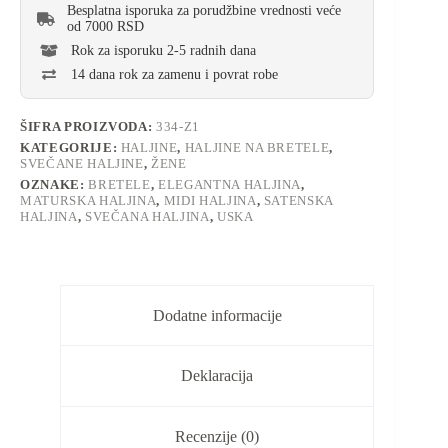
Besplatna isporuka za porudžbine vrednosti veće
od 7000 RSD
Rok za isporuku 2-5 radnih dana
14 dana rok za zamenu i povrat robe
ŠIFRA PROIZVODA:
334-Z1
KATEGORIJE:
HALJINE
,
HALJINE NA BRETELE
,
SVEČANE HALJINE
,
ŽENE
OZNAKE:
BRETELE
,
ELEGANTNA HALJINA
,
MATURSKA HALJINA
,
MIDI HALJINA
,
SATENSKA
HALJINA
,
SVEČANA HALJINA
,
USKA
Dodatne informacije
Deklaracija
Recenzije (0)