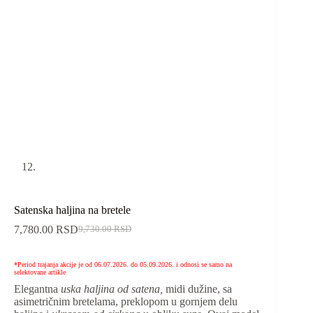
Satenska haljina na bretele
7,780.00
RSD
9,730.00
RSD
*Period trajanja akcije je od 06.07.2026. do 05.09.2026. i odnosi se samo na
selektovane artikle
Elegantna
uska haljina od satena,
midi dužine, sa
asimetričnim bretelama, preklopom u gornjem delu