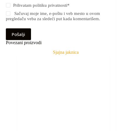
Prihvatam
politiku privatnosti
*
Sačuvaj moje ime, e-poštu i veb mesto u ovom
pregledaču veba za sledeći put kada komentarišem.
Pošalji
Povezani proizvodi