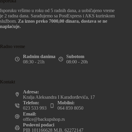
Isporuka
Isporuku vršimo u roku od 5 radnih dana, a uobičajeno vreme
je 2 radna dana. Sarađujemo sa PostExpress i AKS kurirskom
službom.
Za iznos preko 7000,00 dinara, dostava se ne
naplaćuje.
Radno vreme
Radnim danima
Subotom
08:30 - 21h
08:00 - 20h
Kontakt
Adresa:
Kralja Aleksandra I Karađorđevića, 17
Telefon:
Mobilni:
023 533 993
064 859 8050
Email:
office@backupshop.rs
Poslovni podaci
PIB 101166628 M.B. 62272147