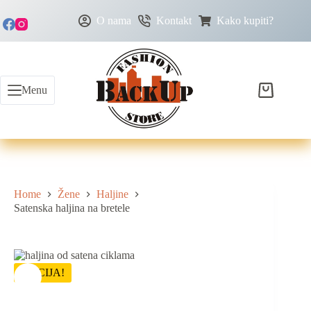
O nama
Kontakt
Kako kupiti?
Menu
Home
Žene
Haljine
Satenska haljina na bretele
AKCIJA!