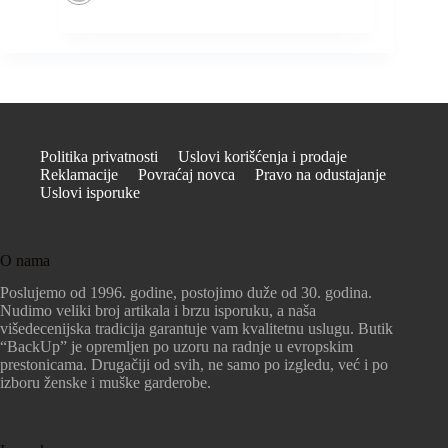
Politika privatnosti
Uslovi korišćenja i prodaje
Reklamacije
Povraćaj novca
Pravo na odustajanje
Uslovi isporuke
O nama
Poslujemo od 1996. godine, postojimo duže od 30. godina.
Nudimo veliki broj artikala i brzu isporuku, a naša
višedecenijska tradicija garantuje vam kvalitetnu uslugu. Butik
“BackUp” je opremljen po uzoru na radnje u evropskim
prestonicama. Drugačiji od svih, ne samo po izgledu, već i po
izboru ženske i muške garderobe.