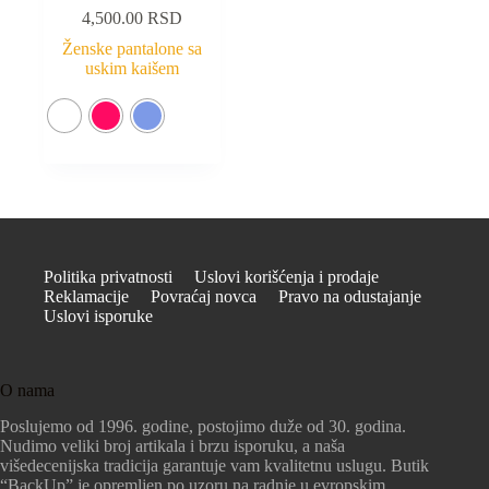
4,500.00
RSD
Ženske pantalone sa
uskim kaišem
Politika privatnosti
Uslovi korišćenja i prodaje
Reklamacije
Povraćaj novca
Pravo na odustajanje
Uslovi isporuke
O nama
Poslujemo od 1996. godine, postojimo duže od 30. godina.
Nudimo veliki broj artikala i brzu isporuku, a naša
višedecenijska tradicija garantuje vam kvalitetnu uslugu. Butik
“BackUp” je opremljen po uzoru na radnje u evropskim