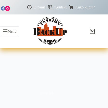
O nama
Kontakt
Kako kupiti?
Menu
prate telo