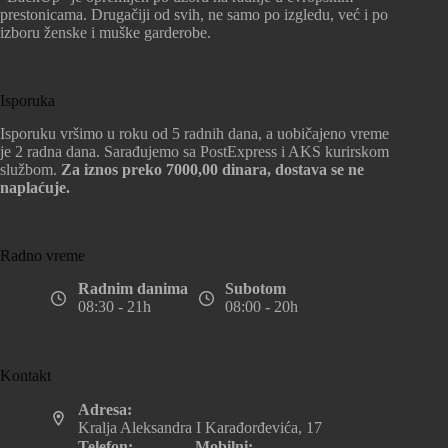
prestonicama. Drugačiji od svih, ne samo po izgledu, već i po
izboru ženske i muške garderobe.
Isporuka
Isporuku vršimo u roku od 5 radnih dana, a uobičajeno vreme
je 2 radna dana. Sarađujemo sa PostExpress i AKS kurirskom
službom.
Za iznos preko 7000,00 dinara, dostava se ne
naplaćuje.
Radno vreme
Radnim danima
Subotom
08:30 - 21h
08:00 - 20h
Kontakt
Adresa:
Kralja Aleksandra I Karađorđevića, 17
Telefon:
Mobilni: