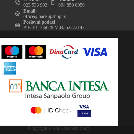
023 533 993
064 859 8050
Email:
office@backupshop.rs
Poslovni podaci
PIB 101166628 M.B. 62272147
Copyright © 2026 Backup Shop