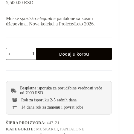
5,500.00
RSD
Muške
sportsko-elegantne
pantalone sa kosim
džepovima. Nova kolekcija Proleće/Leto 2026.
Dodaj u korpu
Besplatna isporuka za porudžbine vrednosti veće
od 7000 RSD
Rok za isporuku 2-5 radnih dana
14 dana rok za zamenu i povrat robe
ŠIFRA PROIZVODA:
447-Z1
KATEGORIJE:
MUŠKARCI
,
PANTALONE