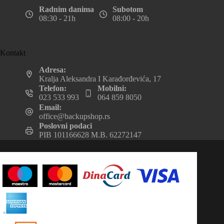
Radnim danima
Subotom
08:30 - 21h
08:00 - 20h
Kontakt
Adresa:
Kralja Aleksandra I Karađorđevića, 17
Telefon:
Mobilni:
023 533 993
064 859 8050
Email:
office@backupshop.rs
Poslovni podaci
PIB 101166628 M.B. 62272147