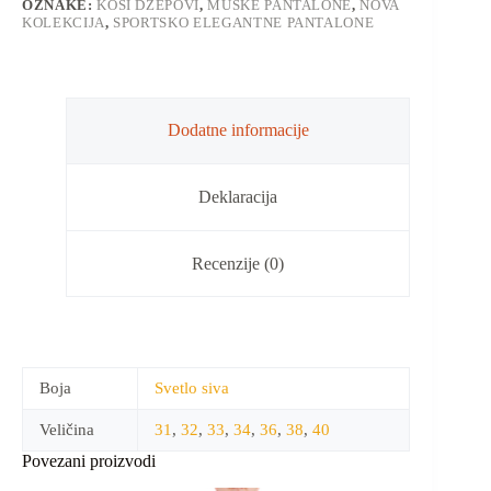
OZNAKE:
KOSI DŽEPOVI
,
MUŠKE PANTALONE
,
NOVA
KOLEKCIJA
,
SPORTSKO ELEGANTNE PANTALONE
Dodatne informacije
Deklaracija
Recenzije (0)
Boja
Svetlo siva
Veličina
31
,
32
,
33
,
34
,
36
,
38
,
40
Povezani proizvodi