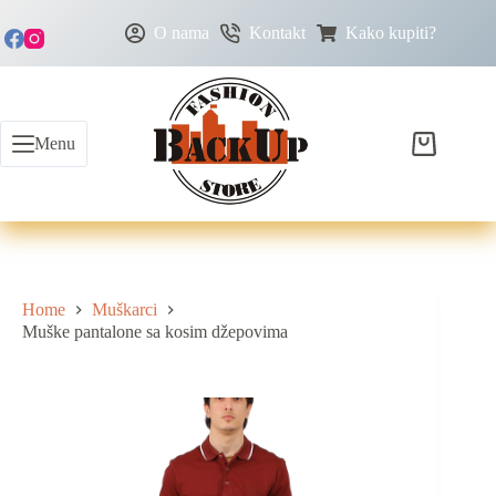
O nama
Kontakt
Kako kupiti?
Menu
Home
Muškarci
Muške pantalone sa kosim džepovima