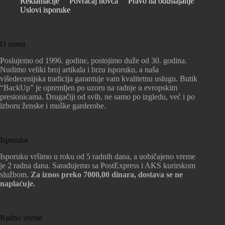
Reklamacije
Povraćaj novca
Pravo na odustajanje
Uslovi isporuke
O nama
Poslujemo od 1996. godine, postojimo duže od 30. godina.
Nudimo veliki broj artikala i brzu isporuku, a naša
višedecenijska tradicija garantuje vam kvalitetnu uslugu. Butik
“BackUp” je opremljen po uzoru na radnje u evropskim
prestonicama. Drugačiji od svih, ne samo po izgledu, već i po
izboru ženske i muške garderobe.
Isporuka
Isporuku vršimo u roku od 5 radnih dana, a uobičajeno vreme
je 2 radna dana. Sarađujemo sa PostExpress i AKS kurirskom
službom.
Za iznos preko 7000,00 dinara, dostava se ne
naplaćuje.
Radno vreme