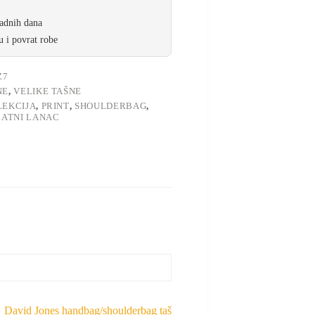
radnih dana
 i povrat robe
Z7
NE
,
VELIKE TAŠNE
LEKCIJA
,
PRINT
,
SHOULDERBAG
,
LATNI LANAC