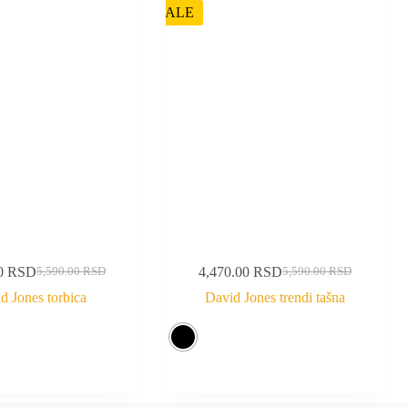
SALE
00
RSD
4,470.00
RSD
5,590.00
RSD
5,590.00
RSD
d Jones torbica
David Jones trendi tašna