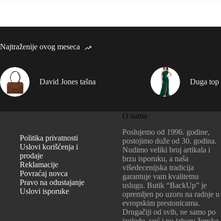
Najtraženije ovog meseca
David Jones tašna
Duga top 
O nama
Poslujemo od 1996. godine,
Politika privatnosti
postojimo duže od 30. godina.
Uslovi korišćenja i
Nudimo veliki broj artikala i
prodaje
brzu isporuku, a naša
Reklamacije
višedecenijska tradicija
Povraćaj novca
garantuje vam kvalitetnu
Pravo na odustajanje
uslugu. Butik “BackUp” je
Uslovi isporuke
opremljen po uzoru na radnje u
evropskim prestonicama.
Drugačiji od svih, ne samo po
izgledu, već i po izboru ženske