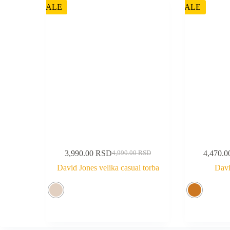
SALE
SALE
3,990.00
RSD
4,470.
4,990.00
RSD
David Jones velika casual torba
Davi