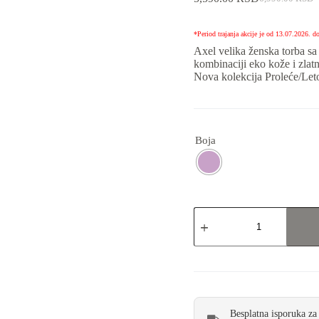
*Period trajanja akcije je od 13.07.2026. d
Axel velika ženska torba sa
kombinaciji eko kože i zlat
Nova kolekcija Proleće/Let
Boja
Besplatna isporuka za