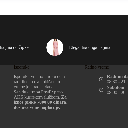
haljina od čipke
Elegantna duga haljina
Isporuka
Radno vreme
Isporuku vršimo u roku od 5
Radnim d
radnih dana, a uobičajeno
08:30 - 21h
vreme je 2 radna dana.
Subotom
Sarađujemo sa PostExpress i
08:00 - 20h
AKS kurirskom službom.
Za
iznos preko 7000,00 dinara,
dostava se ne naplaćuje.