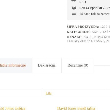
RSD
Rok za isporuku 2-5 
14 dana rok za zamenu
ŠIFRA PROIZVODA:
1209-
KATEGORIJE:
AXEL
,
TAŠ
OZNAKE:
AXEL
,
NOVA KO
TORBE
,
ŽENSKE TAŠNE
,
Z
atne informacije
Deklaracija
Recenzije (0)
Lila