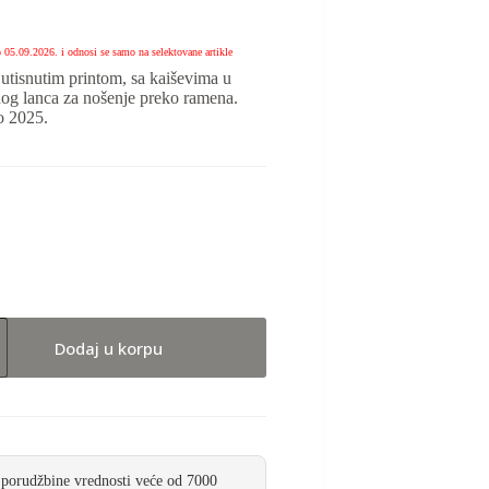
o 05.09.2026. i odnosi se samo na selektovane artikle
 utisnutim printom, sa kaiševima u
nog lanca za nošenje preko ramena.
o 2025.
Dodaj u korpu
 porudžbine vrednosti veće od 7000