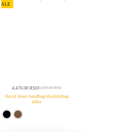
SALE
4,470.00
RSD
5,590.00
RSD
David Jones handbag/shoulderbag
tašna