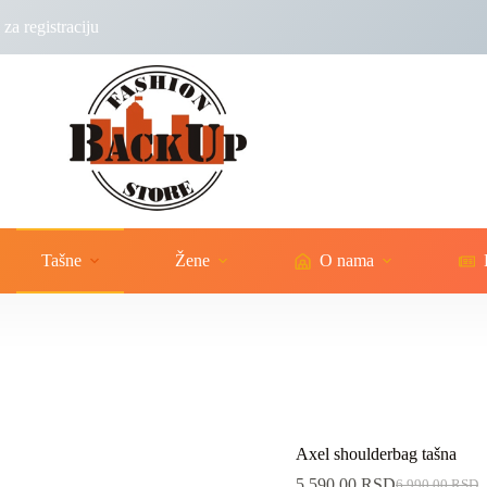
za registraciju
Tašne
Žene
O nama
Axel shoulderbag tašna
5,590.00
RSD
6,990.00
RSD