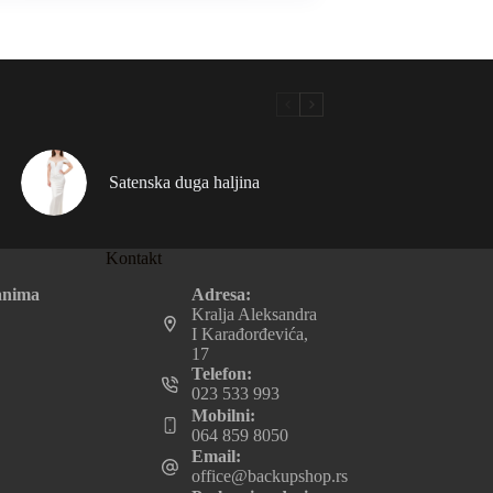
Satenska duga haljina
Kontakt
Adresa:
anima
Kralja Aleksandra
I Karađorđevića,
17
Telefon:
023 533 993
Mobilni:
064 859 8050
Email:
office@backupshop.rs