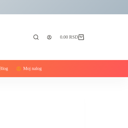
0.00
RSD
Blog
Moj nalog