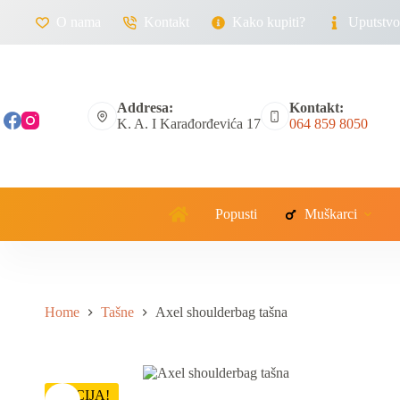
O nama
Kontakt
Kako kupiti?
Uputstvo 
Addresa:
Kontakt:
K. A. I Karađorđevića 17
064 859 8050
Popusti
Muškarci
Home
Tašne
Axel shoulderbag tašna
AKCIJA!