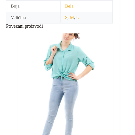
Boja
Bela
Veličina
S
,
M
,
L
Povezani proizvodi