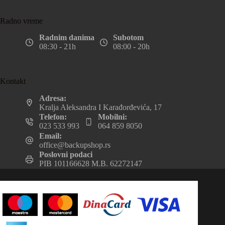
Radno vreme
Radnim danima
Subotom
08:30 - 21h
08:00 - 20h
Kontakt
Adresa:
Kralja Aleksandra I Karađorđevića, 17
Telefon:
Mobilni:
023 533 993
064 859 8050
Email:
office@backupshop.rs
Poslovni podaci
PIB 101166628 M.B. 62272147