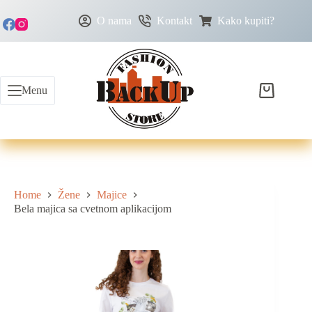
O nama
Kontakt
Kako kupiti?
Menu
Home
Žene
Majice
Bela majica sa cvetnom aplikacijom