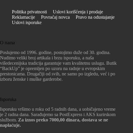
Politika privatnosti
Uslovi korišćenja i prodaje
Reklamacije
Povraćaj novca
Pravo na odustajanje
Uslovi isporuke
O nama
Poslujemo od 1996. godine, postojimo duže od 30. godina.
Nudimo veliki broj artikala i brzu isporuku, a naša
višedecenijska tradicija garantuje vam kvalitetnu uslugu. Butik
“BackUp” je opremljen po uzoru na radnje u evropskim
prestonicama. Drugačiji od svih, ne samo po izgledu, već i po
izboru ženske i muške garderobe.
Isporuka
Isporuku vršimo u roku od 5 radnih dana, a uobičajeno vreme
je 2 radna dana. Sarađujemo sa PostExpress i AKS kurirskom
službom.
Za iznos preko 7000,00 dinara, dostava se ne
naplaćuje.