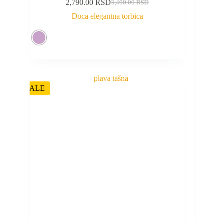
2,790.00
RSD
3,490.00
RSD
Doca elegantna torbica
SALE