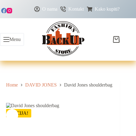
O nama
Kontakt
Kako kupiti?
Menu
Home
DAVID JONES
David Jones shoulderbag
AKCIJA!