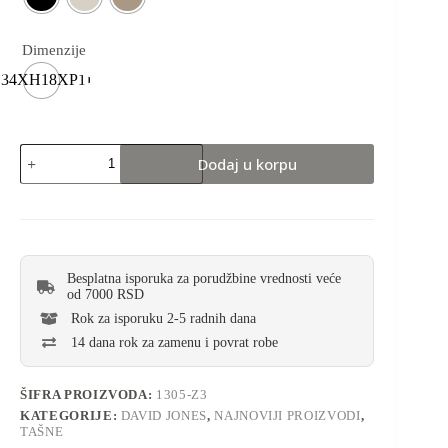
Dimenzije
34XH18XP11
Dodaj u korpu
Besplatna isporuka za porudžbine vrednosti veće
od 7000 RSD
Rok za isporuku 2-5 radnih dana
14 dana rok za zamenu i povrat robe
ŠIFRA PROIZVODA:
1305-Z3
KATEGORIJE:
DAVID JONES
,
NAJNOVIJI PROIZVODI
,
TAŠNE