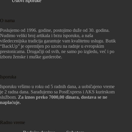
Uslovi isporuke
O nama
Poslujemo od 1996. godine, postojimo duže od 30. godina.
Nudimo veliki broj artikala i brzu isporuku, a naša
višedecenijska tradicija garantuje vam kvalitetnu uslugu. Butik
“BackUp” je opremljen po uzoru na radnje u evropskim
prestonicama. Drugačiji od svih, ne samo po izgledu, već i po
izboru ženske i muške garderobe.
Isporuka
Isporuku vršimo u roku od 5 radnih dana, a uobičajeno vreme
je 2 radna dana. Sarađujemo sa PostExpress i AKS kurirskom
službom.
Za iznos preko 7000,00 dinara, dostava se ne
naplaćuje.
Radno vreme