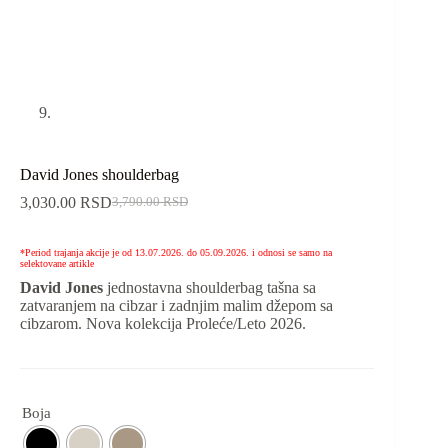
David Jones shoulderbag
3,030.00
RSD
3,790.00
RSD
*Period trajanja akcije je od 13.07.2026. do 05.09.2026. i odnosi se samo na
selektovane artikle
David Jones
jednostavna shoulderbag tašna sa
zatvaranjem na cibzar i zadnjim malim džepom sa
cibzarom. Nova kolekcija Proleće/Leto 2026.
Boja