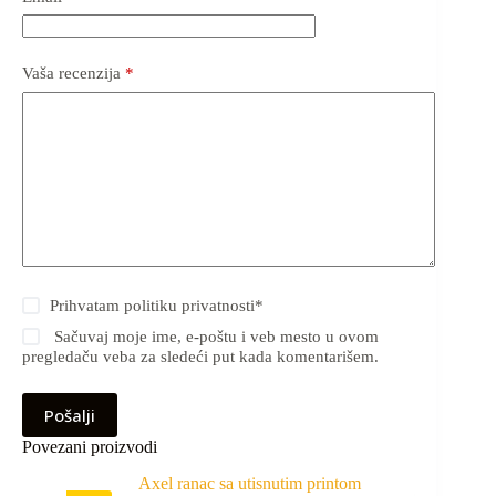
Vaša recenzija
*
Prihvatam
politiku privatnosti
*
Sačuvaj moje ime, e-poštu i veb mesto u ovom
pregledaču veba za sledeći put kada komentarišem.
Pošalji
Povezani proizvodi