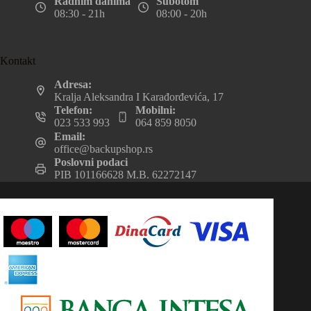
Radnim danima
Subotom
08:30 - 21h
08:00 - 20h
Kontakt
Adresa:
Kralja Aleksandra I Karađorđevića, 17
Telefon:
Mobilni:
023 533 993
064 859 8050
Email:
office@backupshop.rs
Poslovni podaci
PIB 101166628 M.B. 62272147