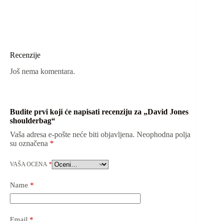
Recenzije
Još nema komentara.
Budite prvi koji će napisati recenziju za „David Jones
shoulderbag“
Vaša adresa e-pošte neće biti objavljena.
Neophodna polja
su označena
*
VAŠA OCENA
*
Name
*
Email
*