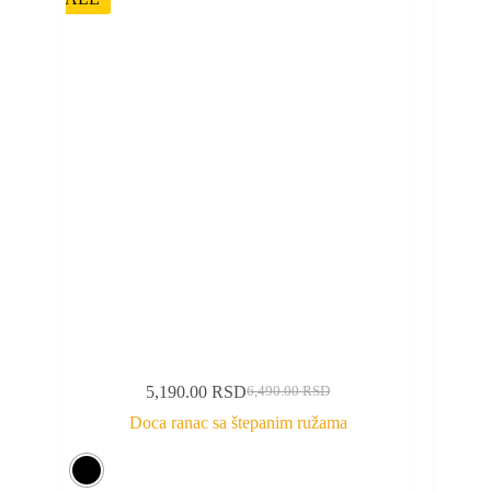
5,190.00
RSD
6,490.00
RSD
Doca ranac sa štepanim ružama