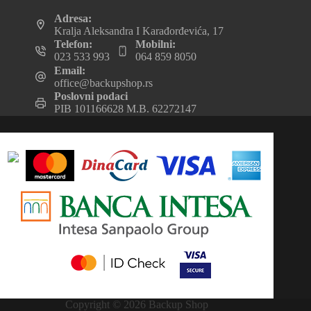
Adresa:
Kralja Aleksandra I Karađorđevića, 17
Telefon:
Mobilni:
023 533 993
064 859 8050
Email:
office@backupshop.rs
Poslovni podaci
PIB 101166628 M.B. 62272147
Copyright © 2026 Backup Shop