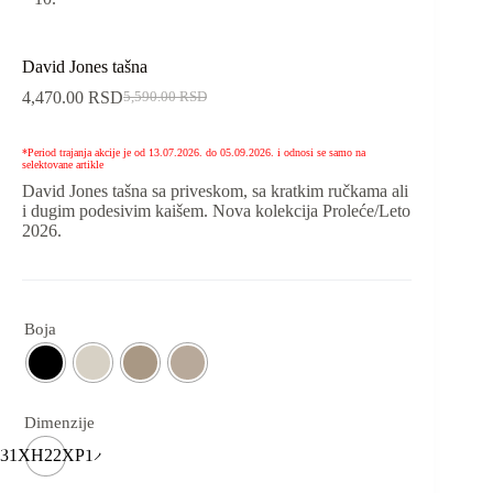
David Jones tašna
4,470.00
RSD
5,590.00
RSD
*Period trajanja akcije je od 13.07.2026. do 05.09.2026. i odnosi se samo na
selektovane artikle
David Jones tašna sa priveskom, sa kratkim ručkama ali
i dugim podesivim kaišem. Nova kolekcija Proleće/Leto
2026.
Boja
Dimenzije
31XH22XP12