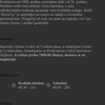
Poslujemo od 1996. godine, postojimo duže od 30. godina.
Nudimo veliki broj artikala i brzu isporuku, a naša
višedecenijska tradicija garantuje vam kvalitetnu uslugu. Butik
“BackUp” je opremljen po uzoru na radnje u evropskim
prestonicama. Drugačiji od svih, ne samo po izgledu, već i po
izboru ženske i muške garderobe.
Isporuka
Isporuku vršimo u roku od 5 radnih dana, a uobičajeno vreme
je 2 radna dana. Sarađujemo sa PostExpress i AKS kurirskom
službom.
Za iznos preko 7000,00 dinara, dostava se ne
naplaćuje.
Radno vreme
Radnim danima
Subotom
08:30 - 21h
08:00 - 20h
Kontakt