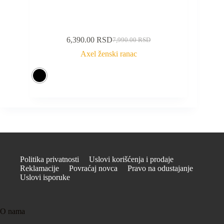
6,390.00
RSD
7,990.00
RSD
Axel ženski ranac
Politika privatnosti
Uslovi korišćenja i prodaje
Reklamacije
Povraćaj novca
Pravo na odustajanje
Uslovi isporuke
O nama