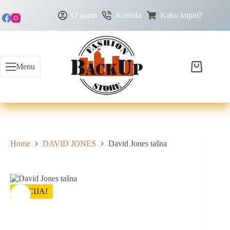
O nama
Kontakt
Kako kupiti?
Menu
Home
DAVID JONES
David Jones tašna
AKCIJA!