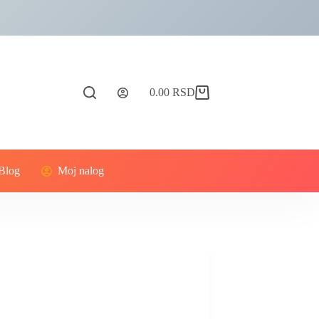
0.00
RSD
Blog
Moj nalog