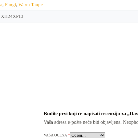
na
,
Fungi
,
Warm Taupe
4XH24XP13
Budite prvi koji će napisati recenziju za „Da
Vaša adresa e-pošte neće biti objavljena.
Neopho
VAŠA OCENA
*