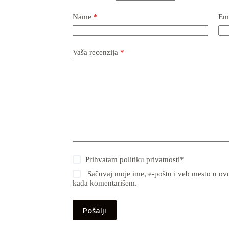
Name
*
Em
Vaša recenzija
*
Prihvatam
politiku privatnosti
*
Sačuvaj moje ime, e-poštu i veb mesto u ov
kada komentarišem.
Pošalji