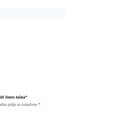
vid Jones tašna“
dna polja su označena
*