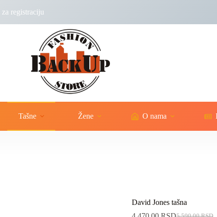
za registraciju
Tašne
Žene
O nama
David Jones tašna
4,470.00
RSD
5,590.00
RSD