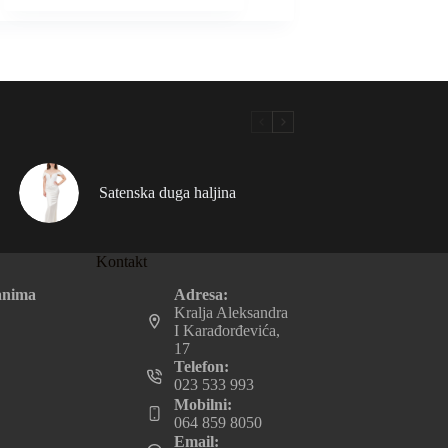
Satenska duga haljina
Kontakt
Adresa:
anima
Kralja Aleksandra
I Karađorđevića,
17
Telefon:
023 533 993
Mobilni:
064 859 8050
Email: