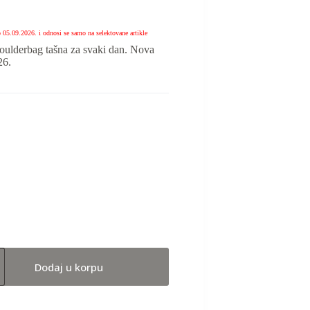
o 05.09.2026. i odnosi se samo na selektovane artikle
oulderbag tašna za svaki dan. Nova
26.
Dodaj u korpu