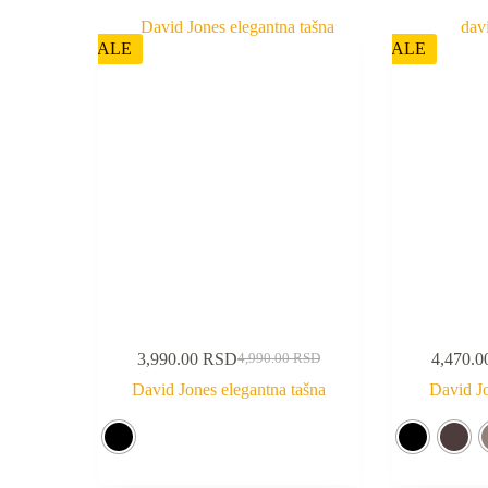
SALE
SALE
3,990.00
RSD
4,470.
4,990.00
RSD
David Jones elegantna tašna
David J