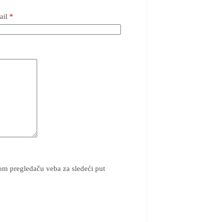
ail
*
om pregledaču veba za sledeći put