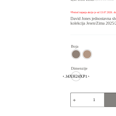
*Period trajanja akcije je od 13.07.2026. d
David Jones jednostavna sh
kolekcija Jesen/Zima 2025/
Boja
Dimenzije
L34XH24XP13