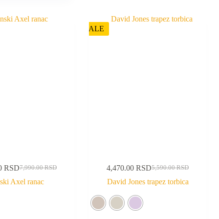
SALE
00
RSD
4,470.00
RSD
7,990.00
RSD
5,590.00
RSD
ski Axel ranac
David Jones trapez torbica