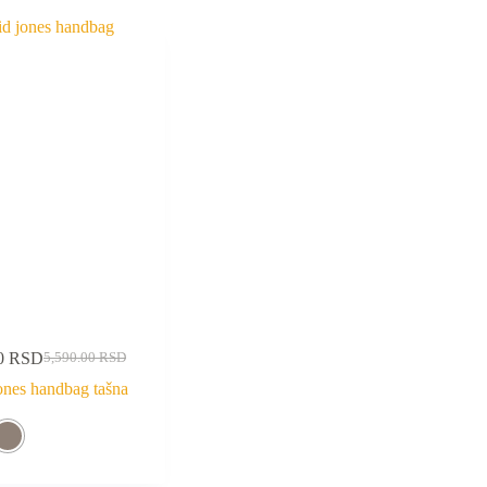
00
RSD
5,590.00
RSD
ones handbag tašna