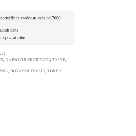
 porudžbine vrednosti veće od 7000
radnih dana
 i povrat robe
Z11
ES
,
NAJNOVIJI PROIZVODI
,
TAŠNE
,
AŠNA
,
NOVA KOLEKCIJA
,
TORBA
,