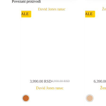
Povezani proizvodi
SALE
SALE
3,990.00
RSD
6,390.
4,990.00
RSD
David Jones ranac
Žen