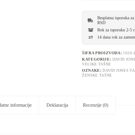
Besplatna isporuka za
RSD
Rok za isporuku 2-5 
14 dana rok za zamenu
ŠIFRA PROIZVODA:
1026-
KATEGORIJE:
DAVID JON
VELIKE TAŠNE
OZNAKE:
DAVID JONES T
ŽENSKE TAŠNE
atne informacije
Deklaracija
Recenzije (0)