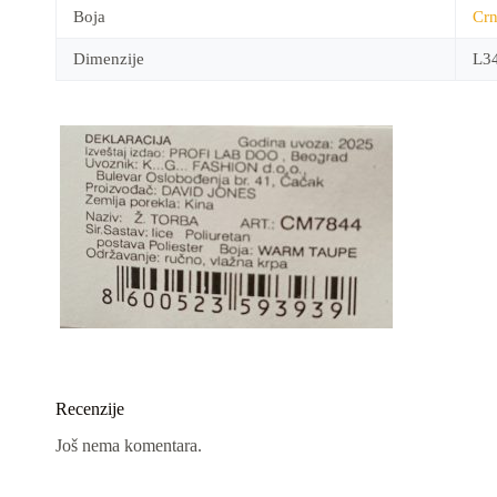
Boja
Cr
Dimenzije
L3
Recenzije
Još nema komentara.