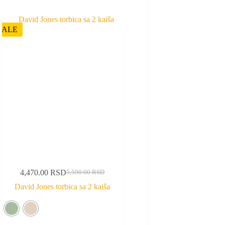
SALE
4,470.00
RSD
5,590.00
RSD
David Jones torbica sa 2 kaiša