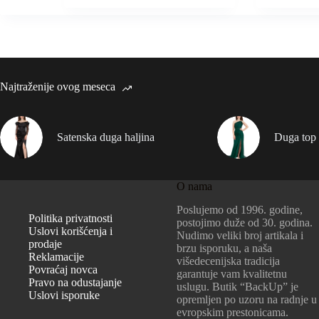
Najtraženije ovog meseca
Satenska duga haljina
Duga top 
O nama
Poslujemo od 1996. godine,
Politika privatnosti
postojimo duže od 30. godina.
Uslovi korišćenja i
Nudimo veliki broj artikala i
prodaje
brzu isporuku, a naša
Reklamacije
višedecenijska tradicija
Povraćaj novca
garantuje vam kvalitetnu
Pravo na odustajanje
uslugu. Butik “BackUp” je
Uslovi isporuke
opremljen po uzoru na radnje u
evropskim prestonicama.