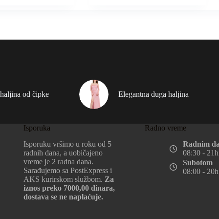
haljina od čipke
Elegantna duga haljina
Isporuka
Radno vreme
Isporuku vršimo u roku od 5
Radnim d
radnih dana, a uobičajeno
08:30 - 21h
vreme je 2 radna dana.
Subotom
Sarađujemo sa PostExpress i
08:00 - 20h
AKS kurirskom službom.
Za
iznos preko 7000,00 dinara,
dostava se ne naplaćuje.