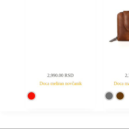
2,990.00
RSD
2
Doca meliran novčanik
Doca ma