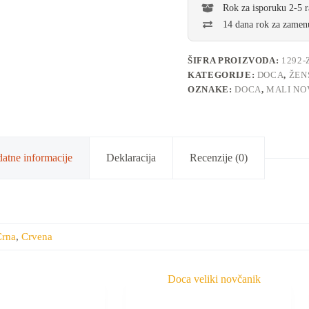
Rok za isporuku 2-5 
14 dana rok za zamenu
ŠIFRA PROIZVODA:
1292-
KATEGORIJE:
DOCA
,
ŽEN
OZNAKE:
DOCA
,
MALI NO
atne informacije
Deklaracija
Recenzije (0)
Crna
,
Crvena