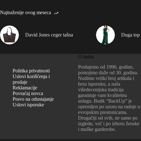
Najtraženije ovog meseca
David Jones ceger tašna
Duga top 
O nama
Poslujemo od 1996. godine,
Politika privatnosti
postojimo duže od 30. godina.
Uslovi korišćenja i
Nudimo veliki broj artikala i
prodaje
brzu isporuku, a naša
Reklamacije
višedecenijska tradicija
Povraćaj novca
garantuje vam kvalitetnu
Pravo na odustajanje
uslugu. Butik “BackUp” je
Uslovi isporuke
opremljen po uzoru na radnje u
evropskim prestonicama.
Drugačiji od svih, ne samo po
izgledu, već i po izboru ženske
i muške garderobe.