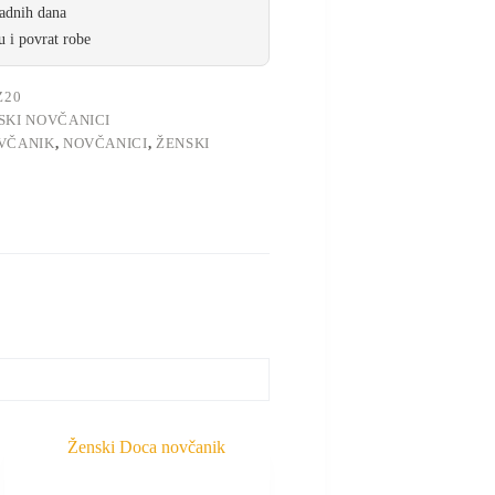
radnih dana
 i povrat robe
Z20
SKI NOVČANICI
VČANIK
,
NOVČANICI
,
ŽENSKI