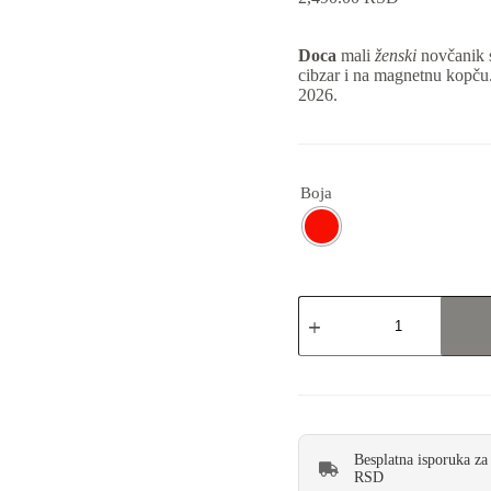
Doca
mali
ženski
novčanik 
cibzar i na magnetnu kopču
2026.
Boja
Besplatna isporuka za
RSD