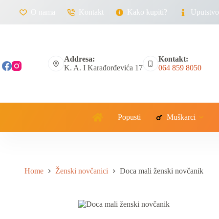
O nama
Kontakt
Kako kupiti?
Uputstvo 
Addresa:
Kontakt:
K. A. I Karađorđevića 17
064 859 8050
Popusti
Muškarci
Home
Ženski novčanici
Doca mali ženski novčanik