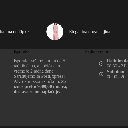
haljina od čipke
Elegantna duga haljina
Isporuka
Radno vreme
Isporuku vršimo u roku od 5
Radnim d
radnih dana, a uobičajeno
08:30 - 21h
vreme je 2 radna dana.
Subotom
Sarađujemo sa PostExpress i
08:00 - 20h
AKS kurirskom službom.
Za
iznos preko 7000,00 dinara,
dostava se ne naplaćuje.