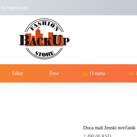
za registraciju
Tašne
Žene
O nama
Doca mali ženski novčanik
2,490.00
RSD