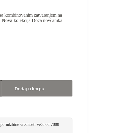
sa kombinovanim zatvaranjem na
.
Nova
kolekcija Doca novčanika
Dodaj u korpu
 porudžbine vrednosti veće od 7000