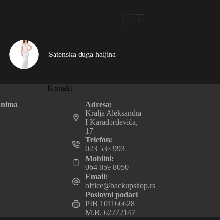
Satenska duga haljina
Kontakt
Adresa:
anima
Kralja Aleksandra
I Karađorđevića,
17
Telefon:
023 533 993
Mobilni:
064 859 8050
Email:
office@backupshop.rs
Poslovni podaci
PIB 101166628
M.B. 62272147