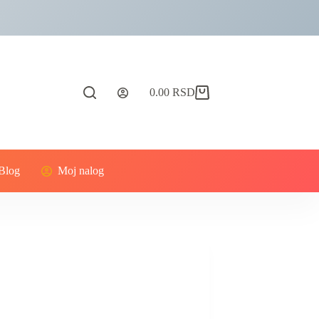
0.00
RSD
Blog
Moj nalog