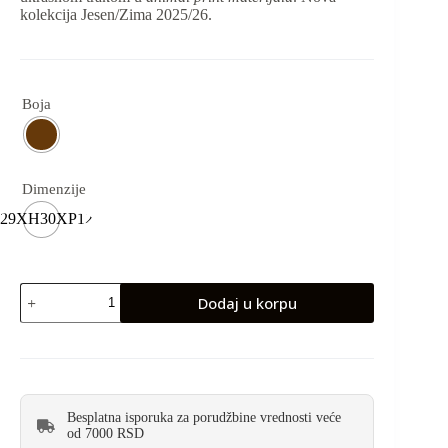
kolekcija Jesen/Zima 2025/26.
Boja
Dimenzije
29XH30XP12
Dodaj u korpu
Besplatna isporuka za porudžbine vrednosti veće
od 7000 RSD