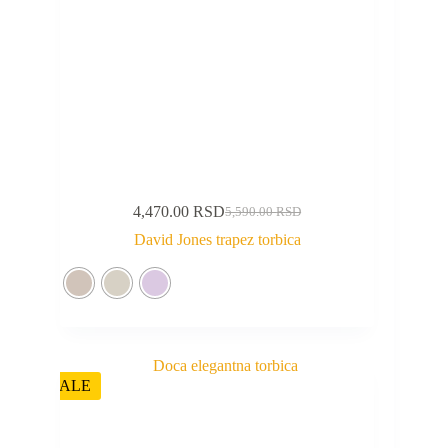
4,470.00
RSD
5,590.00
RSD
David Jones trapez torbica
SALE