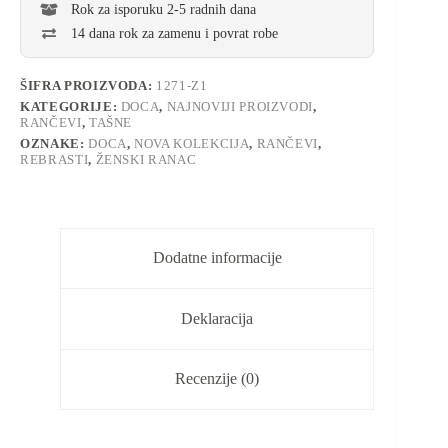
Rok za isporuku 2-5 radnih dana
14 dana rok za zamenu i povrat robe
ŠIFRA PROIZVODA:
1271-Z1
KATEGORIJE:
DOCA
,
NAJNOVIJI PROIZVODI
,
RANČEVI
,
TAŠNE
OZNAKE:
DOCA
,
NOVA KOLEKCIJA
,
RANČEVI
,
REBRASTI
,
ŽENSKI RANAC
Dodatne informacije
Deklaracija
Recenzije (0)