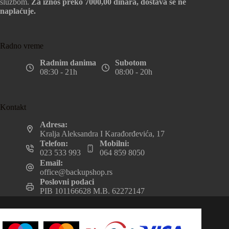
službom.
Za iznos preko 7000,00 dinara, dostava se ne
naplaćuje.
Radno vreme
Radnim danima
Subotom
08:30 - 21h
08:00 - 20h
Kontakt
Adresa:
Kralja Aleksandra I Karađorđevića, 17
Telefon:
Mobilni:
023 533 993
064 859 8050
Email:
office@backupshop.rs
Poslovni podaci
PIB 101166628 M.B. 62272147