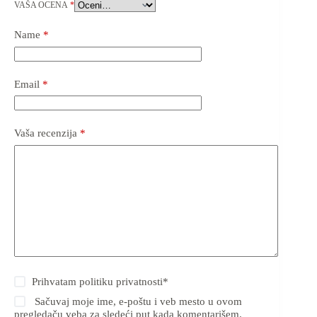
VAŠA OCENA
*
Name
*
Email
*
Vaša recenzija
*
Prihvatam
politiku privatnosti
*
Sačuvaj moje ime, e-poštu i veb mesto u ovom
pregledaču veba za sledeći put kada komentarišem.