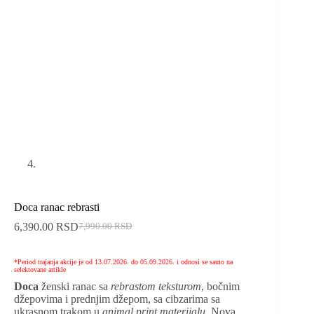
Doca ranac rebrasti
6,390.00
RSD
7,990.00
RSD
*Period trajanja akcije je od 13.07.2026. do 05.09.2026. i odnosi se samo na
selektovane artikle
Doca
ženski ranac sa
rebrastom teksturom
, bočnim
džepovima i prednjim džepom, sa cibzarima sa
ukrasnom trakom u
animal print materijalu
. Nova