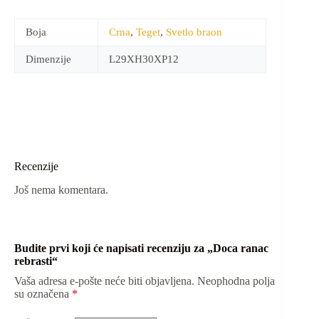
Boja
Crna
,
Teget
,
Svetlo braon
Dimenzije
L29XH30XP12
Recenzije
Još nema komentara.
Budite prvi koji će napisati recenziju za „Doca ranac
rebrasti“
Vaša adresa e-pošte neće biti objavljena.
Neophodna polja
su označena
*