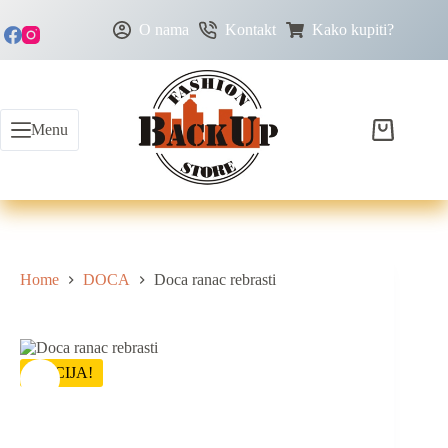
O nama
Kontakt
Kako kupiti?
Menu
Home
DOCA
Doca ranac rebrasti
AKCIJA!