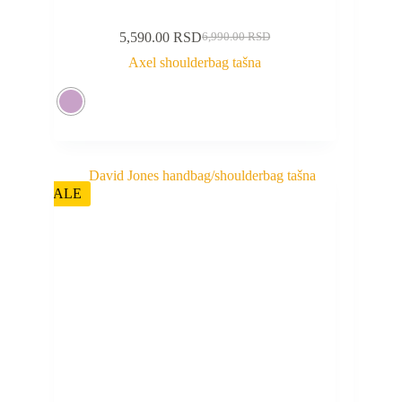
5,590.00
RSD
6,990.00
RSD
Axel shoulderbag tašna
SALE