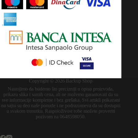
Copyright © 2026 Backup Shop
Nastojimo da budemo što precizniji u opisu proizvoda,
prikazu slika i samih cena, ali ne možemo garantovati da su
sve informacije kompletne i bez grešaka. Svi artikli prikazani
na sajtu su deo naše ponude i ne podrazumeva da su dostupni
u svakom trenutku. Raspoloživost robe možete proveriti
pozivom na 0648598050.