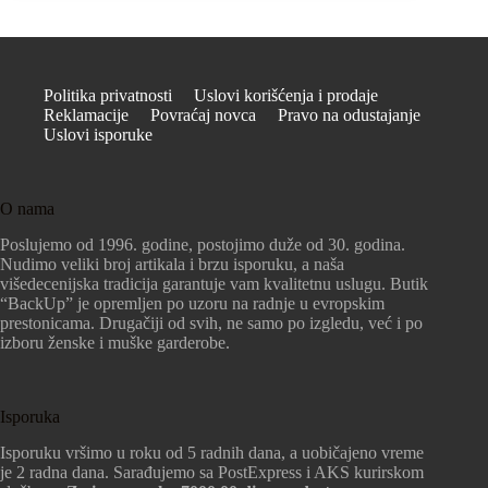
Politika privatnosti
Uslovi korišćenja i prodaje
Reklamacije
Povraćaj novca
Pravo na odustajanje
Uslovi isporuke
O nama
Poslujemo od 1996. godine, postojimo duže od 30. godina.
Nudimo veliki broj artikala i brzu isporuku, a naša
višedecenijska tradicija garantuje vam kvalitetnu uslugu. Butik
“BackUp” je opremljen po uzoru na radnje u evropskim
prestonicama. Drugačiji od svih, ne samo po izgledu, već i po
izboru ženske i muške garderobe.
Isporuka
Isporuku vršimo u roku od 5 radnih dana, a uobičajeno vreme
je 2 radna dana. Sarađujemo sa PostExpress i AKS kurirskom