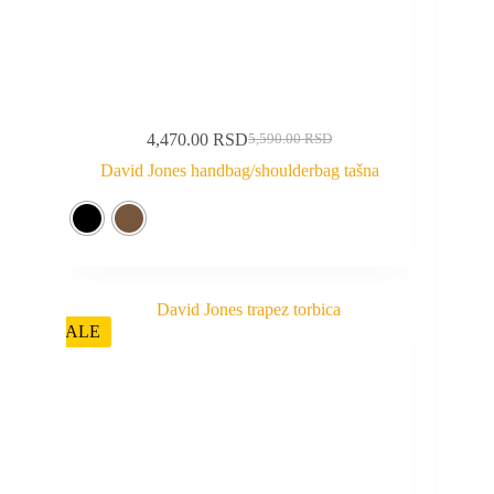
4,470.00
RSD
5,590.00
RSD
David Jones handbag/shoulderbag tašna
SALE