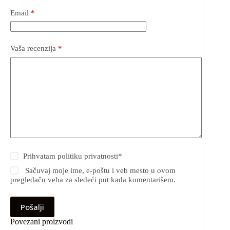
Email
*
Vaša recenzija
*
Prihvatam
politiku privatnosti
*
Sačuvaj moje ime, e-poštu i veb mesto u ovom
pregledaču veba za sledeći put kada komentarišem.
Pošalji
Povezani proizvodi