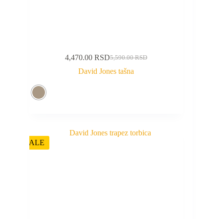
4,470.00
RSD
5,590.00
RSD
David Jones tašna
SALE