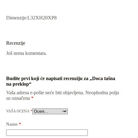
Dimenzije:L32XH20XP8
Recenzije
Još nema komentara.
Budite prvi koji će napisati recenziju za „Doca tašna
na preklop“
Vaša adresa e-pošte neće biti objavljena.
Neophodna polja
su označena
*
VAŠA OCENA
*
Name
*