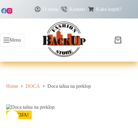
O nama
Kontakt
Kako kupiti?
Menu
Home
DOCA
Doca tašna na preklop
AKCIJA!