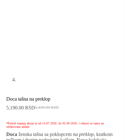
Doca tašna na preklop
5,190.00
RSD
6,490.00
RSD
*Period trajanja akcije je od 13.07.2026. do 05.09.2026. i odnosi se samo na
selektovane artikle
Doca
ženska tašna sa poklopcem
na preklop
, kratkom
ručkom i dugim podesivim kaišem. Nova kolekcija