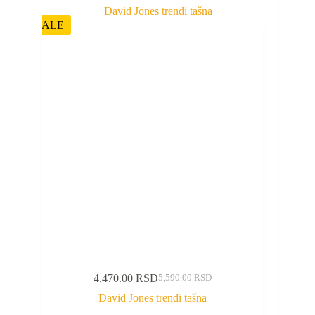
SALE
4,470.00
RSD
5,590.00
RSD
David Jones trendi tašna