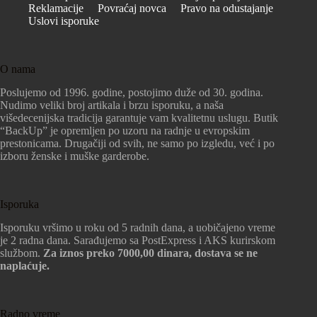
Reklamacije
Povraćaj novca
Pravo na odustajanje
Uslovi isporuke
O nama
Poslujemo od 1996. godine, postojimo duže od 30. godina.
Nudimo veliki broj artikala i brzu isporuku, a naša
višedecenijska tradicija garantuje vam kvalitetnu uslugu. Butik
“BackUp” je opremljen po uzoru na radnje u evropskim
prestonicama. Drugačiji od svih, ne samo po izgledu, već i po
izboru ženske i muške garderobe.
Isporuka
Isporuku vršimo u roku od 5 radnih dana, a uobičajeno vreme
je 2 radna dana. Sarađujemo sa PostExpress i AKS kurirskom
službom.
Za iznos preko 7000,00 dinara, dostava se ne
naplaćuje.
Radno vreme