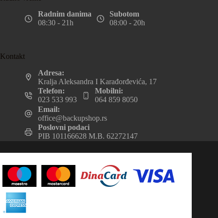
Radnim danima
Subotom
08:30 - 21h
08:00 - 20h
Kontakt
Adresa:
Kralja Aleksandra I Karađorđevića, 17
Telefon:
Mobilni:
023 533 993
064 859 8050
Email:
office@backupshop.rs
Poslovni podaci
PIB 101166628 M.B. 62272147