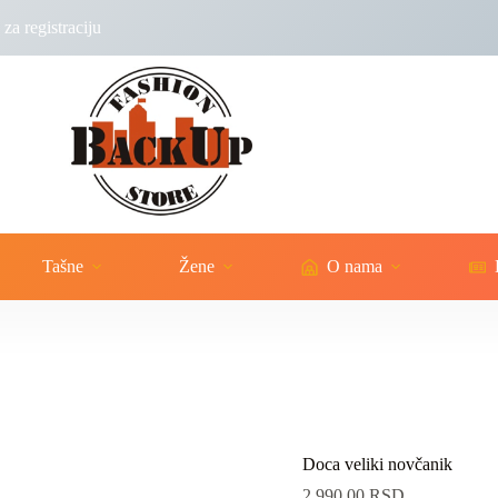
za registraciju
Tašne
Žene
O nama
Doca veliki novčanik
2,990.00
RSD