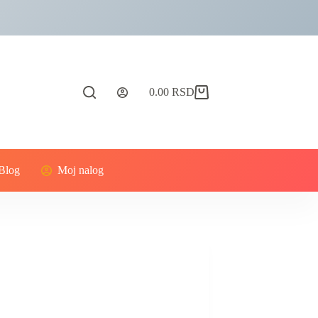
0.00
RSD
Blog
Moj nalog