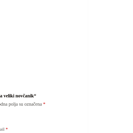
ca veliki novčanik“
dna polja su označena
*
ail
*