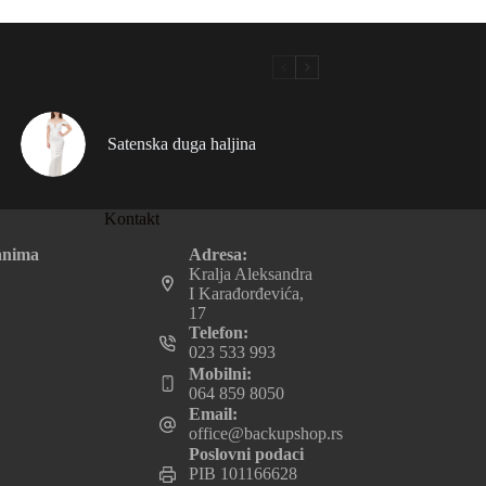
Satenska duga haljina
Kontakt
Adresa:
anima
Kralja Aleksandra
I Karađorđevića,
17
Telefon:
023 533 993
Mobilni:
064 859 8050
Email:
office@backupshop.rs
Poslovni podaci
PIB 101166628