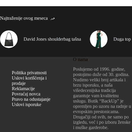
Najtraženije ovog meseca
David Jones shoulderbag tašna
Duga top 
O nama
Poslujemo od 1996. godine,
Politika privatnosti
postojimo duže od 30. godina.
Uslovi korišćenja i
Nudimo veliki broj artikala i
prodaje
brzu isporuku, a naša
Reklamacije
višedecenijska tradicija
Povraćaj novca
garantuje vam kvalitetnu
Pravo na odustajanje
uslugu. Butik “BackUp” je
Uslovi isporuke
opremljen po uzoru na radnje u
evropskim prestonicama.
Drugačiji od svih, ne samo po
izgledu, već i po izboru ženske
i muške garderobe.