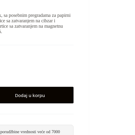
k, sa posebnim pregradama za papirni
ce sa zatvaranjem na cibzar i
tice sa zatvaranjem na magnetnu
6.
Dodaj u korpu
 porudžbine vrednosti veće od 7000