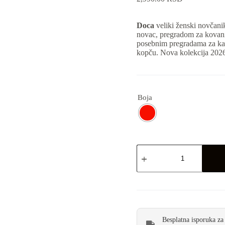
Doca
veliki ženski novčani
novac, pregradom za kovani
posebnim pregradama za kar
kopču. Nova kolekcija 202
Boja
Besplatna isporuka za