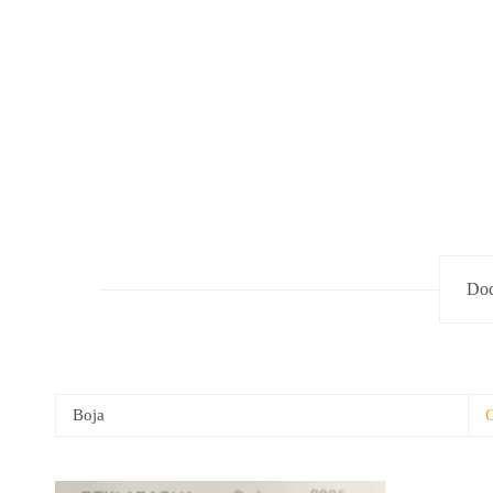
Dod
Boja