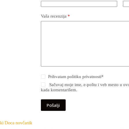
Vaša recenzija
*
Prihvatam
politiku privatnosti
*
Sačuvaj moje ime, e-poštu i veb mesto u ov
kada komentarišem.
Pošalji