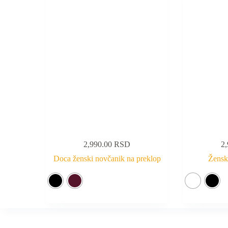
2,990.00
RSD
2
Doca ženski novčanik na preklop
Žensk