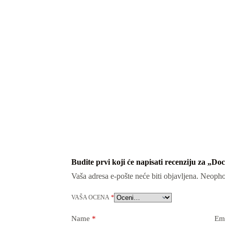
Budite prvi koji će napisati recenziju za „Do
Vaša adresa e-pošte neće biti objavljena.
Neopho
VAŠA OCENA
*
Name
*
Em