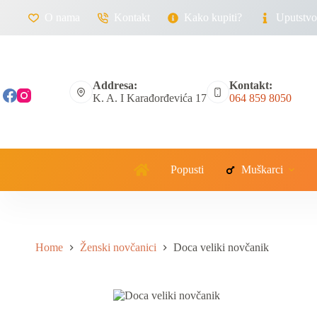
O nama
Kontakt
Kako kupiti?
Uputstvo 
Addresa:
Kontakt:
K. A. I Karađorđevića 17
064 859 8050
Popusti
Muškarci
Home
Ženski novčanici
Doca veliki novčanik