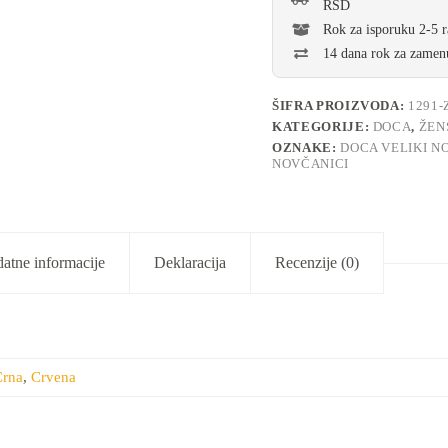
RSD
Rok za isporuku 2-5 
14 dana rok za zamenu
ŠIFRA PROIZVODA:
1291-
KATEGORIJE:
DOCA
,
ŽEN
OZNAKE:
DOCA VELIKI N
NOVČANICI
atne informacije
Deklaracija
Recenzije (0)
Crna
,
Crvena