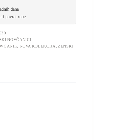
radnih dana
 i povrat robe
Z30
SKI NOVČANICI
OVČANIK
,
NOVA KOLEKCIJA
,
ŽENSKI