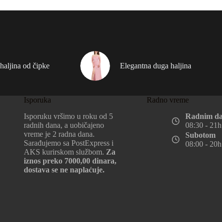
haljina od čipke
Elegantna duga haljina
Isporuka
Radno vreme
Isporuku vršimo u roku od 5
Radnim d
radnih dana, a uobičajeno
08:30 - 21h
vreme je 2 radna dana.
Subotom
Sarađujemo sa PostExpress i
08:00 - 20h
AKS kurirskom službom.
Za
iznos preko 7000,00 dinara,
dostava se ne naplaćuje.