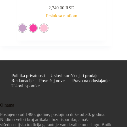
2,740.00
RSD
Prsluk sa ranflom
Politika privatnosti
Uslovi korišćenja i prodaje
Reklamacije
Povraćaj novca
Pravo na odustajanje
Uslovi isporuke
O nama
Poslujemo od 1996. godine, postojimo duže od 30. godina.
Nudimo veliki broj artikala i brzu isporuku, a naša
višedecenijska tradicija garantuje vam kvalitetnu uslugu. Butik