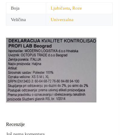
Boja
Ljubičasta
,
Roze
Veličina
Univerzalna
Recenzije
Još nema komentara.