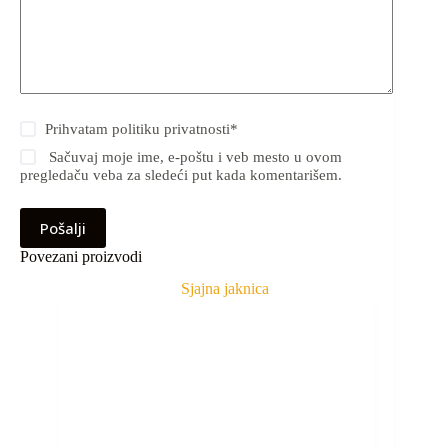
Prihvatam
politiku privatnosti
*
Sačuvaj moje ime, e-poštu i veb mesto u ovom
pregledaču veba za sledeći put kada komentarišem.
Pošalji
Povezani proizvodi