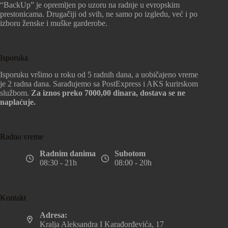
“BackUp” je opremljen po uzoru na radnje u evropskim
prestonicama. Drugačiji od svih, ne samo po izgledu, već i po
izboru ženske i muške garderobe.
Isporuka
Isporuku vršimo u roku od 5 radnih dana, a uobičajeno vreme
je 2 radna dana. Sarađujemo sa PostExpress i AKS kurirskom
službom.
Za iznos preko 7000,00 dinara, dostava se ne
naplaćuje.
Radno vreme
Radnim danima
Subotom
08:30 - 21h
08:00 - 20h
Kontakt
Adresa:
Kralja Aleksandra I Karađorđevića, 17