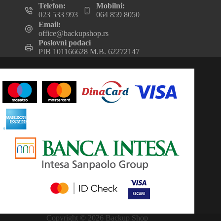
Telefon:
Mobilni:
023 533 993
064 859 8050
Email:
office@backupshop.rs
Poslovni podaci
PIB 101166628 M.B. 62272147
Copyright © 2026 Backup Shop