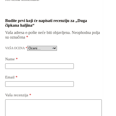
Budite prvi koji će napisati recenziju za „Duga
čipkana haljina“
Vaša adresa e-pošte neće biti objavljena.
Neophodna polja
su označena
*
VAŠA OCENA
*
Name
*
Email
*
Vaša recenzija
*