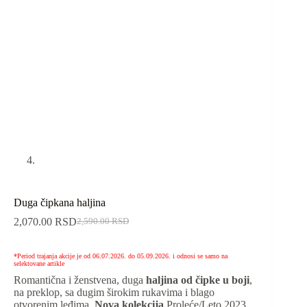
Duga čipkana haljina
2,070.00
RSD
2,590.00
RSD
*Period trajanja akcije je od 06.07.2026. do 05.09.2026. i odnosi se samo na
selektovane artikle
Romantična i ženstvena, duga
haljina od čipke u boji
,
na preklop, sa dugim širokim rukavima i blago
otvorenim leđima.
Nova kolekcija
Proleće/Leto 2023.