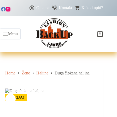
O nama
Kontakt
Kako kupiti?
Menu
Home
Žene
Haljine
Duga čipkana haljina
AKCIJA!