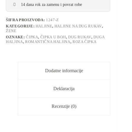
14 dana rok za zamenu i povrat robe
ŠIFRA PROIZVODA:
1247-Z
KATEGORIJE:
HALJINE
,
HALJINE NA DUG RUKAV
,
ŽENE
OZNAKE:
ČIPKA
,
ČIPKA U BOJI
,
DUG RUKAV
,
DUGA
HALJINA
,
ROMANTIČNA HALJINA
,
ROZA ČIPKA
Dodatne informacije
Deklaracija
Recenzije (0)