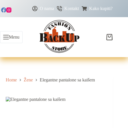
Skip
to
O nama
Kontakt
Kako kupiti?
content
Menu
Shopping
cart
Home
Žene
Elegantne pantalone sa kaišem