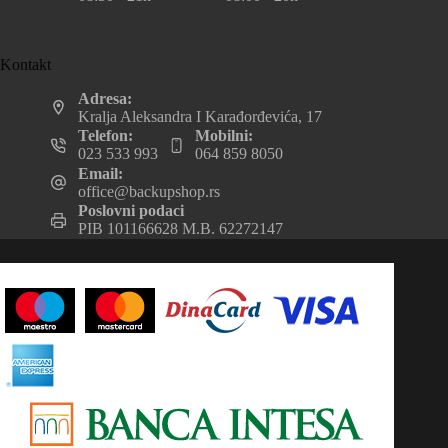
Kontakt
Adresa:
Kralja Aleksandra I Karađorđevića, 17
Telefon:
Mobilni:
023 533 993
064 859 8050
Email:
office@backupshop.rs
Poslovni podaci
PIB 101166628 M.B. 62272147