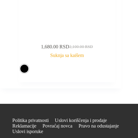
1,680.00
RSD
2,100.00
RSD
Originalna
Trenutna
cena
cena
Suknja sa kaišem
je
je:
bila:
1,680.00 RSD.
2,100.00 RSD.
Politika privatnosti
Uslovi korišćenja i prodaje
Reklamacije
Povraćaj novca
Pravo na odustajanje
Uslovi isporuke