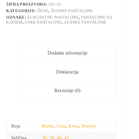
ŠIFRA PROIZVODA:
501-Z1
KATEGORIJE:
ŽENE
,
ŽENSKE PANTALONE
OZNAKE:
ELEGANTNE PANTALONE
,
PANTALONE SA
KAIŠEM
,
USKE PANTALONE
,
ZENSKE PANTALONE
Dodatne informacije
Deklaracija
Recenzije (0)
Boja
Bordo
,
Crna
,
Krem
,
Petrolej
Veličina
36
,
38
,
40
,
42