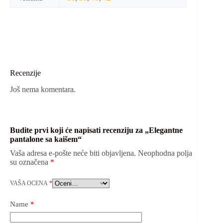
Recenzije
Još nema komentara.
Budite prvi koji će napisati recenziju za „Elegantne
pantalone sa kaišem“
Vaša adresa e-pošte neće biti objavljena.
Neophodna polja
su označena
*
VAŠA OCENA
*
Name
*