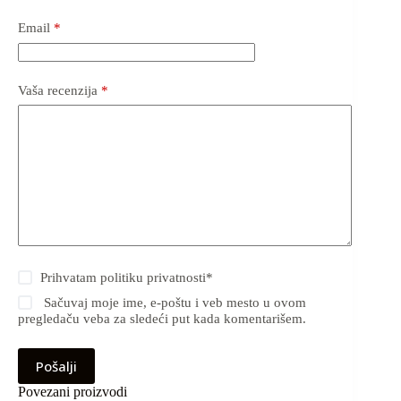
Email
*
Vaša recenzija
*
Prihvatam
politiku privatnosti
*
Sačuvaj moje ime, e-poštu i veb mesto u ovom
pregledaču veba za sledeći put kada komentarišem.
Pošalji
Povezani proizvodi