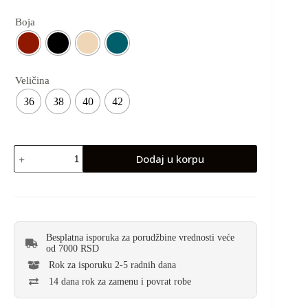
Boja
Veličina
36
38
40
42
Elegantne
Dodaj u korpu
pantalone
sa
kaišem
količina
Besplatna isporuka za porudžbine vrednosti veće
od 7000 RSD
Rok za isporuku 2-5 radnih dana
14 dana rok za zamenu i povrat robe