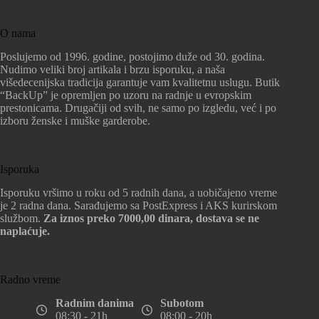
O nama
Poslujemo od 1996. godine, postojimo duže od 30. godina.
Nudimo veliki broj artikala i brzu isporuku, a naša
višedecenijska tradicija garantuje vam kvalitetnu uslugu. Butik
“BackUp” je opremljen po uzoru na radnje u evropskim
prestonicama. Drugačiji od svih, ne samo po izgledu, već i po
izboru ženske i muške garderobe.
Isporuka
Isporuku vršimo u roku od 5 radnih dana, a uobičajeno vreme
je 2 radna dana. Sarađujemo sa PostExpress i AKS kurirskom
službom.
Za iznos preko 7000,00 dinara, dostava se ne
naplaćuje.
Radno vreme
Radnim danima
Subotom
08:30 - 21h
08:00 - 20h