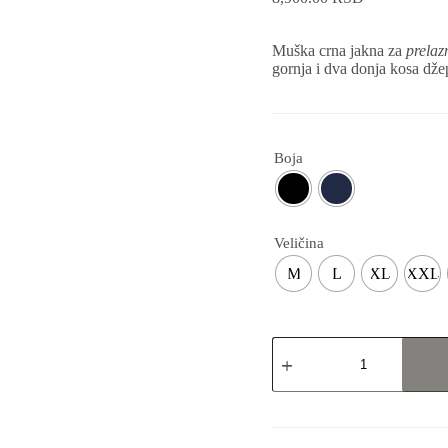
Muška crna jakna za
prelaz
gornja i dva donja kosa dže
Boja
Veličina
M
L
XL
XXL