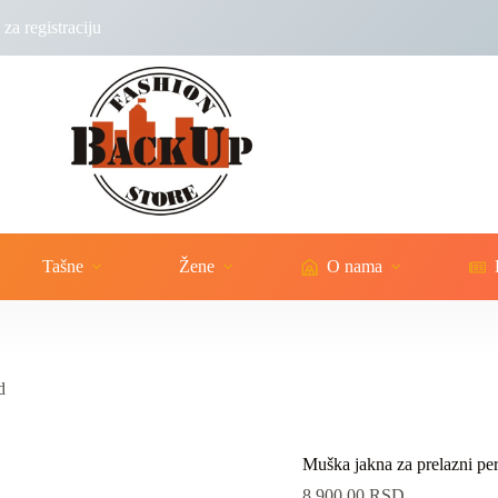
za registraciju
Tašne
Žene
O nama
d
Muška jakna za prelazni pe
8,900.00
RSD