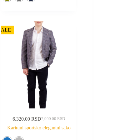
SALE
6,320.00
RSD
7,900.00
RSD
Karirani sportsko elegantni sako