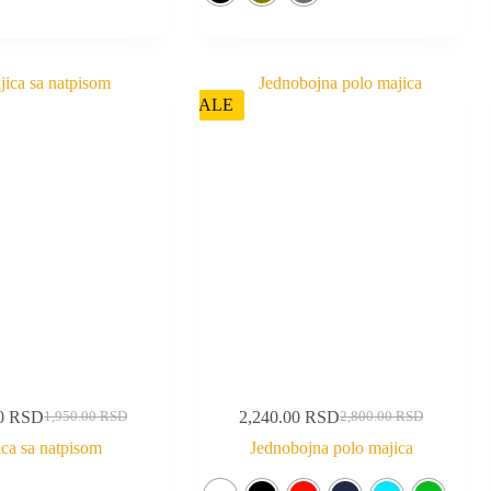
SALE
00
RSD
2,240.00
RSD
1,950.00
RSD
2,800.00
RSD
ca sa natpisom
Jednobojna polo majica