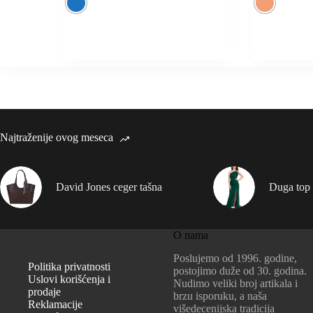
Najtraženije ovog meseca
David Jones ceger tašna
Duga top 
O nama
Poslujemo od 1996. godine,
Politika privatnosti
postojimo duže od 30. godina.
Uslovi korišćenja i
Nudimo veliki broj artikala i
prodaje
brzu isporuku, a naša
Reklamacije
višedecenijska tradicija