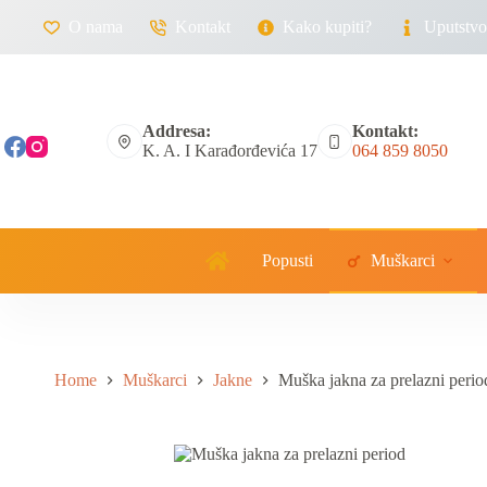
O nama
Kontakt
Kako kupiti?
Uputstvo 
Addresa:
Kontakt:
K. A. I Karađorđevića 17
064 859 8050
Popusti
Muškarci
Home
Muškarci
Jakne
Muška jakna za prelazni perio