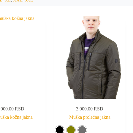
,900.00
RSD
3,900.00
RSD
uška kožna jakna
Muška prolećna jakna