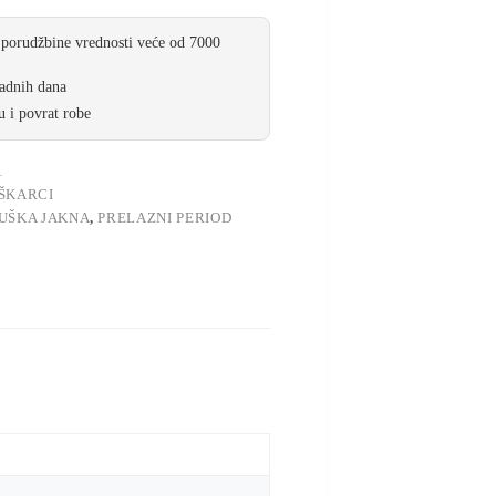
 porudžbine vrednosti veće od 7000
radnih dana
 i povrat robe
1
ŠKARCI
UŠKA JAKNA
,
PRELAZNI PERIOD