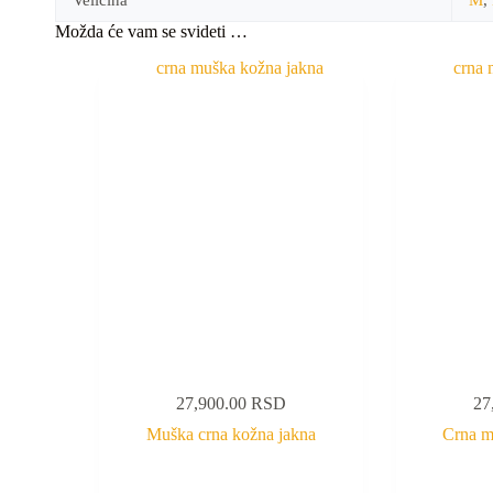
Možda će vam se svideti …
27,900.00
RSD
27
Muška crna kožna jakna
Crna m