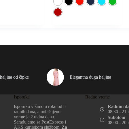
haljina od čipke
Elegantna duga haljina
Isporuka
Radno vreme
Isporuku vršimo u roku od 5
Radnim d
radnih dana, a uobičajeno
08:30 - 21h
vreme je 2 radna dana.
Subotom
Sarađujemo sa PostExpress i
08:00 - 20h
AKS kurirskom službom.
Za