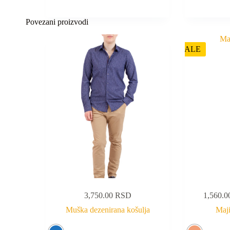
Povezani proizvodi
SALE
3,750.00
RSD
1,560.
Muška dezenirana košulja
Maji