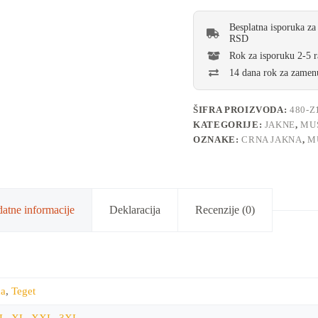
Besplatna isporuka za
RSD
Rok za isporuku 2-5 
14 dana rok za zamenu
ŠIFRA PROIZVODA:
480-Z
KATEGORIJE:
JAKNE
,
MU
OZNAKE:
CRNA JAKNA
,
M
atne informacije
Deklaracija
Recenzije (0)
na
,
Teget
L
,
XL
,
XXL
,
3XL