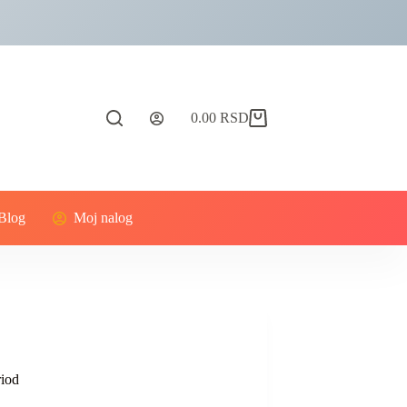
0.00
RSD
Blog
Moj nalog
riod