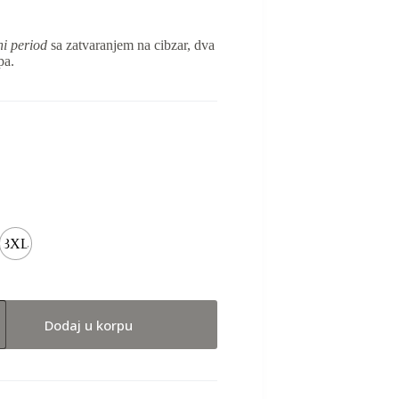
ni period
sa zatvaranjem na cibzar, dva
pa.
3XL
Dodaj u korpu