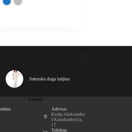
Satenska duga haljina
Kontakt
Adresa:
anima
Kralja Aleksandra
I Karađorđevića,
17
Telefon: