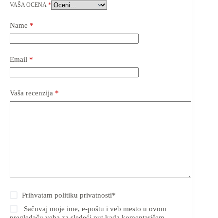
VAŠA OCENA
*
Name
*
Email
*
Vaša recenzija
*
Prihvatam
politiku privatnosti
*
Sačuvaj moje ime, e-poštu i veb mesto u ovom
pregledaču veba za sledeći put kada komentarišem.