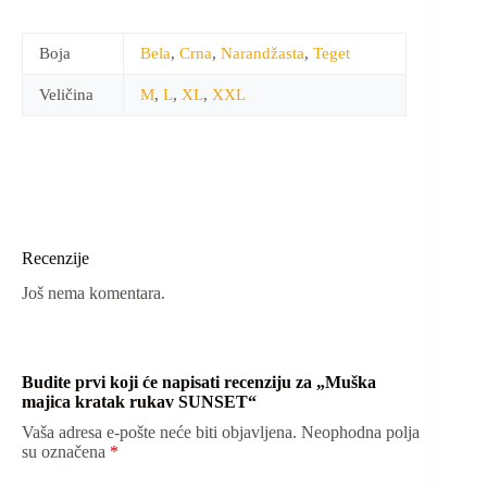
Boja
Bela
,
Crna
,
Narandžasta
,
Teget
Veličina
M
,
L
,
XL
,
XXL
Recenzije
Još nema komentara.
Budite prvi koji će napisati recenziju za „Muška
majica kratak rukav SUNSET“
Vaša adresa e-pošte neće biti objavljena.
Neophodna polja
su označena
*