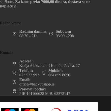
službom.
Za iznos preko 7000,00 dinara, dostava se ne
naplaćuje.
Radno vreme
Radnim danima
Subotom
08:30 - 21h
08:00 - 20h
Kontakt
Adresa:
Kralja Aleksandra I Karađorđevića, 17
Telefon:
Mobilni:
023 533 993
064 859 8050
Email:
office@backupshop.rs
Poslovni podaci
PIB 101166628 M.B. 62272147