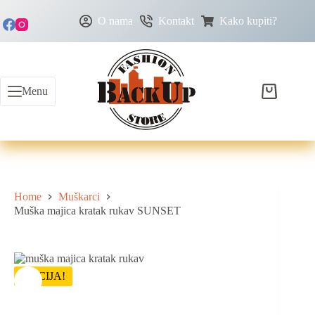
O nama
Kontakt
Kako kupiti?
Menu
Home
Muškarci
Muška majica kratak rukav SUNSET
AKCIJA!