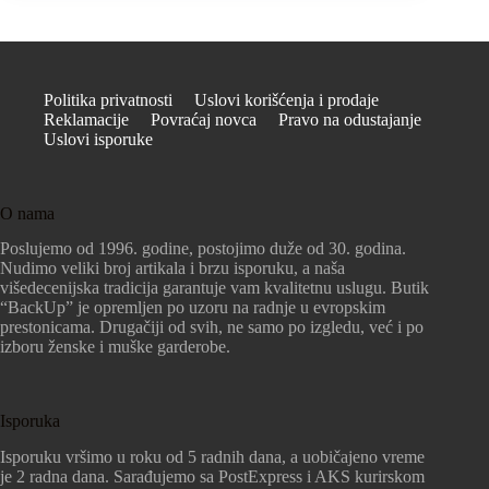
Politika privatnosti
Uslovi korišćenja i prodaje
Reklamacije
Povraćaj novca
Pravo na odustajanje
Uslovi isporuke
O nama
Poslujemo od 1996. godine, postojimo duže od 30. godina.
Nudimo veliki broj artikala i brzu isporuku, a naša
višedecenijska tradicija garantuje vam kvalitetnu uslugu. Butik
“BackUp” je opremljen po uzoru na radnje u evropskim
prestonicama. Drugačiji od svih, ne samo po izgledu, već i po
izboru ženske i muške garderobe.
Isporuka
Isporuku vršimo u roku od 5 radnih dana, a uobičajeno vreme
je 2 radna dana. Sarađujemo sa PostExpress i AKS kurirskom