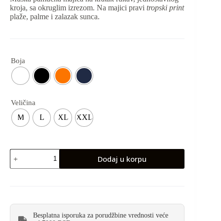
kroja, sa okruglim izrezom. Na majici pravi
tropski print
plaže, palme i zalazak sunca.
Boja
Veličina
M
L
XL
XXL
Dodaj u korpu
Besplatna isporuka za porudžbine vrednosti veće