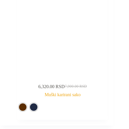
6,320.00
RSD
7,900.00
RSD
Muški karirani sako