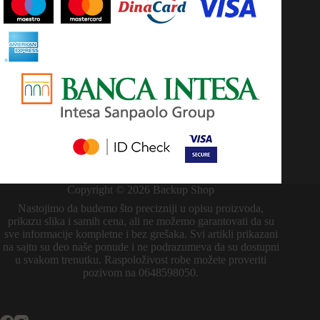
Copyright © 2026 Backup Shop
Nastojimo da budemo što precizniji u opisu proizvoda,
prikazu slika i samih cena, ali ne možemo garantovati da su
sve informacije kompletne i bez grešaka. Svi artikli prikazani
na sajtu su deo naše ponude i ne podrazumeva da su dostupni
u svakom trenutku. Raspoloživost robe možete proveriti
pozivom na 0648598050.