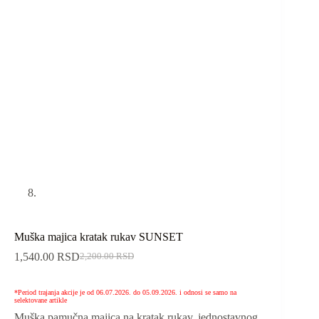
Muška majica kratak rukav SUNSET
1,540.00
RSD
2,200.00
RSD
*Period trajanja akcije je od 06.07.2026. do 05.09.2026. i odnosi se samo na
selektovane artikle
Muška pamučna majica na kratak rukav, jednostavnog