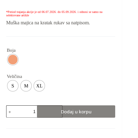
*Period trajanja akcije je od 06.07.2026. do 05.09.2026. i odnosi se samo na
selektovane artikle
Muška majica na kratak rukav sa natpisom.
Boja
Veličina
S
M
XL
Dodaj u korpu