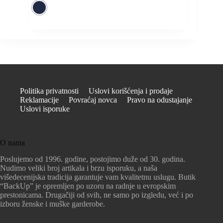
Politika privatnosti
Uslovi korišćenja i prodaje
Reklamacije
Povraćaj novca
Pravo na odustajanje
Uslovi isporuke
O nama
Poslujemo od 1996. godine, postojimo duže od 30. godina.
Nudimo veliki broj artikala i brzu isporuku, a naša
višedecenijska tradicija garantuje vam kvalitetnu uslugu. Butik
“BackUp” je opremljen po uzoru na radnje u evropskim
prestonicama. Drugačiji od svih, ne samo po izgledu, već i po
izboru ženske i muške garderobe.