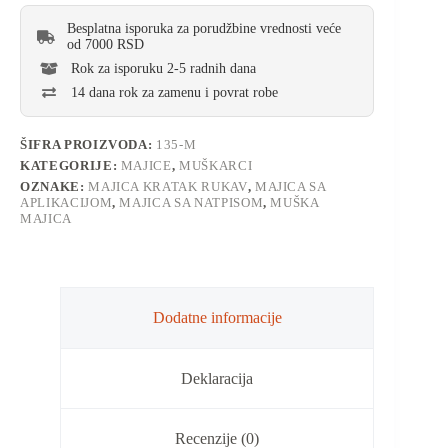
Besplatna isporuka za porudžbine vrednosti veće
od 7000 RSD
Rok za isporuku 2-5 radnih dana
14 dana rok za zamenu i povrat robe
ŠIFRA PROIZVODA:
135-M
KATEGORIJE:
MAJICE
,
MUŠKARCI
OZNAKE:
MAJICA KRATAK RUKAV
,
MAJICA SA
APLIKACIJOM
,
MAJICA SA NATPISOM
,
MUŠKA
MAJICA
Dodatne informacije
Deklaracija
Recenzije (0)