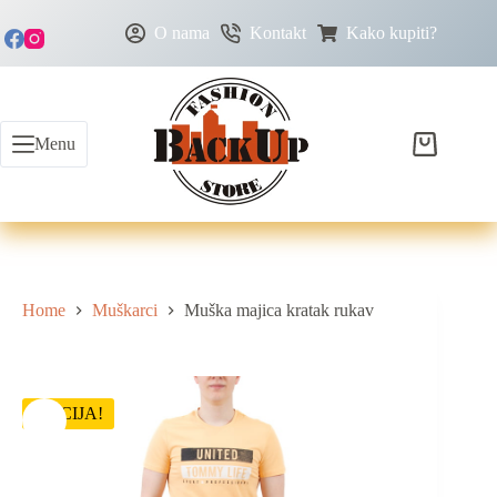
O nama
Kontakt
Kako kupiti?
Menu
Home
Muškarci
Muška majica kratak rukav
AKCIJA!