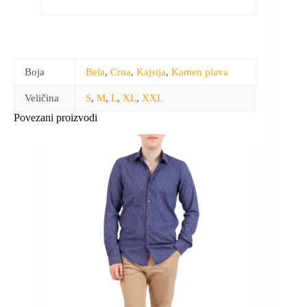
Boja
Bela
,
Crna
,
Kajsija
,
Kamen plava
Veličina
S
,
M
,
L
,
XL
,
XXL
Povezani proizvodi