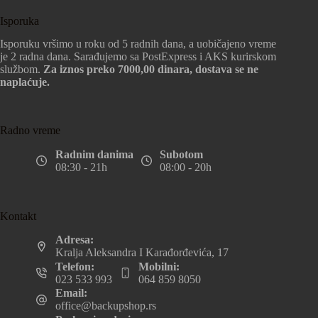
Isporuka
Isporuku vršimo u roku od 5 radnih dana, a uobičajeno vreme
je 2 radna dana. Sarađujemo sa PostExpress i AKS kurirskom
službom.
Za iznos preko 7000,00 dinara, dostava se ne
naplaćuje.
Radno vreme
Radnim danima
Subotom
08:30 - 21h
08:00 - 20h
Kontakt
Adresa:
Kralja Aleksandra I Karađorđevića, 17
Telefon:
Mobilni:
023 533 993
064 859 8050
Email:
office@backupshop.rs