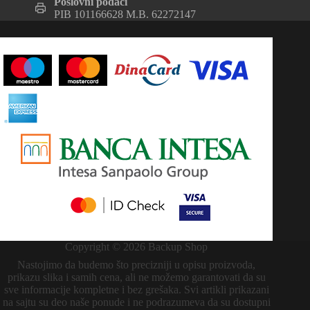
Poslovni podaci
PIB 101166628 M.B. 62272147
Copyright © 2026 Backup Shop
Nastojimo da budemo što precizniji u opisu proizvoda,
prikazu slika i samih cena, ali ne možemo garantovati da su
sve informacije kompletne i bez grešaka. Svi artikli prikazani
na sajtu su deo naše ponude i ne podrazumeva da su dostupni