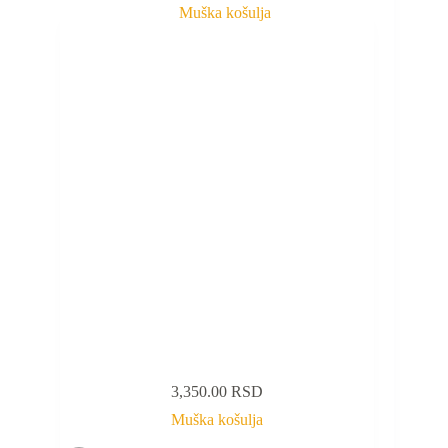
3,350.00
RSD
Muška košulja