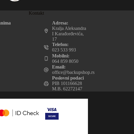
Kontakt
Adresa:
anima
Kralja Aleksandra
I Karađorđevića,
17
Telefon:
023 533 993
Mobilni:
064 859 8050
Email:
office@backupshop.rs
Poslovni podaci
PIB 101166628
M.B. 62272147