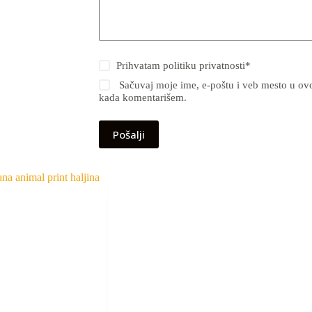
Prihvatam
politiku privatnosti
*
Sačuvaj moje ime, e-poštu i veb mesto u ov
kada komentarišem.
Pošalji