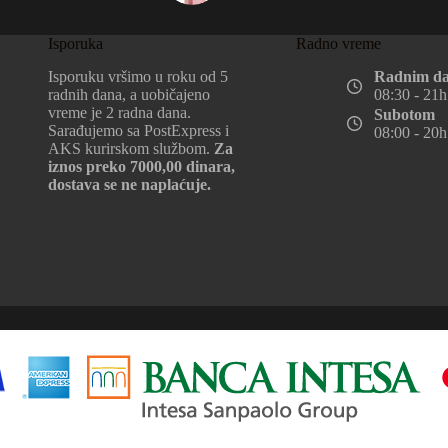
Isporuka
Radno vreme
Isporuku vršimo u roku od 5
Radnim d
radnih dana, a uobičajeno
08:30 - 21h
vreme je 2 radna dana.
Subotom
Sarađujemo sa PostExpress i
08:00 - 20h
AKS kurirskom službom.
Za
iznos preko 7000,00 dinara,
dostava se ne naplaćuje.