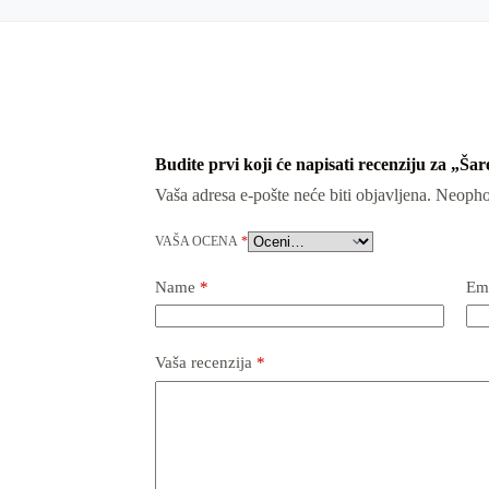
Budite prvi koji će napisati recenziju za „Ša
Vaša adresa e-pošte neće biti objavljena.
Neopho
VAŠA OCENA
*
Name
*
Em
Vaša recenzija
*