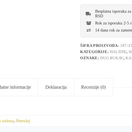
Besplatna isporuka za
RSD
Rok za isporuku 2-5 
14 dana rok za zamenu
ŠIFRA PROIZVODA:
387-Z
KATEGORIJE:
HALJINE
,
H
OZNAKE:
DUG RUKAV
,
KA
atne informacije
Deklaracija
Recenzije (0)
o zelena
,
Petrolej