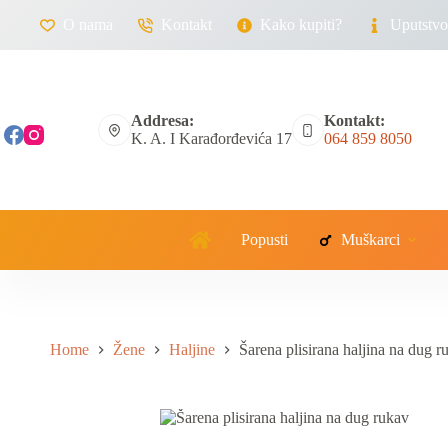
O nama
Kontakt
Kako kupiti?
Uputstvo 
Addresa:
Kontakt:
K. A. I Karađorđevića 17
064 859 8050
Popusti
Muškarci
Home
Žene
Haljine
Šarena plisirana haljina na dug r