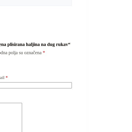
rena plisirana haljina na dug rukav“
dna polja su označena
*
ail
*