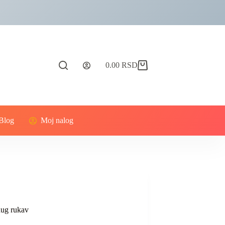
0.00
RSD
Blog
Moj nalog
 dug rukav