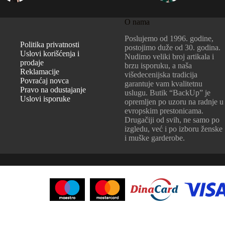
O nama
Poslujemo od 1996. godine,
Politika privatnosti
postojimo duže od 30. godina.
Uslovi korišćenja i
Nudimo veliki broj artikala i
prodaje
brzu isporuku, a naša
Reklamacije
višedecenijska tradicija
Povraćaj novca
garantuje vam kvalitetnu
Pravo na odustajanje
uslugu. Butik “BackUp” je
Uslovi isporuke
opremljen po uzoru na radnje u
evropskim prestonicama.
Drugačiji od svih, ne samo po
izgledu, već i po izboru ženske
i muške garderobe.