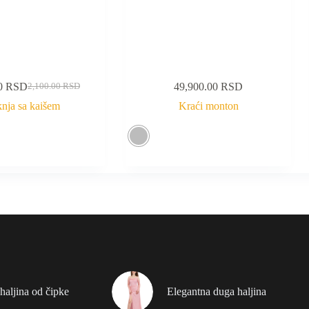
00
RSD
49,900.00
RSD
2,100.00
RSD
nja sa kaišem
Kraći monton
haljina od čipke
Elegantna duga haljina