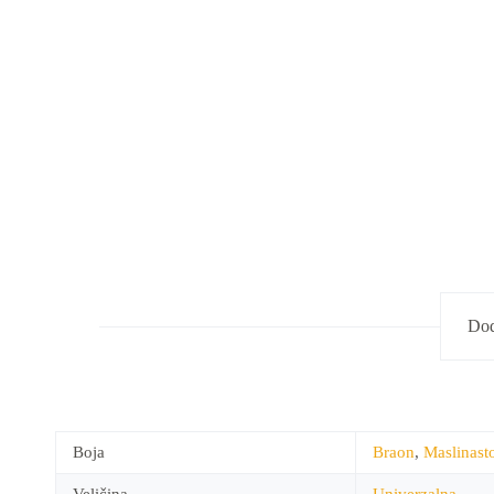
Dod
Boja
Braon
,
Maslinast
Veličina
Univerzalna