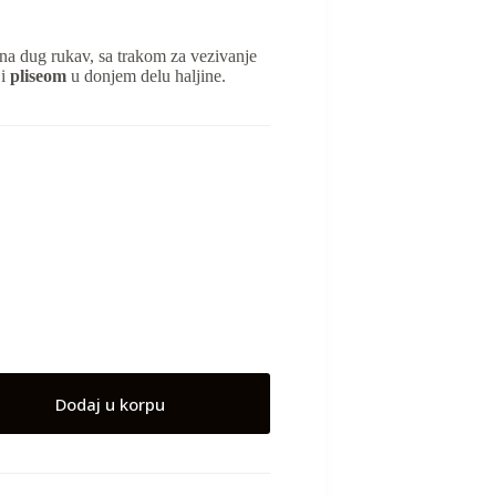
na dug rukav, sa trakom za vezivanje
 i
pliseom
u donjem delu haljine.
Dodaj u korpu