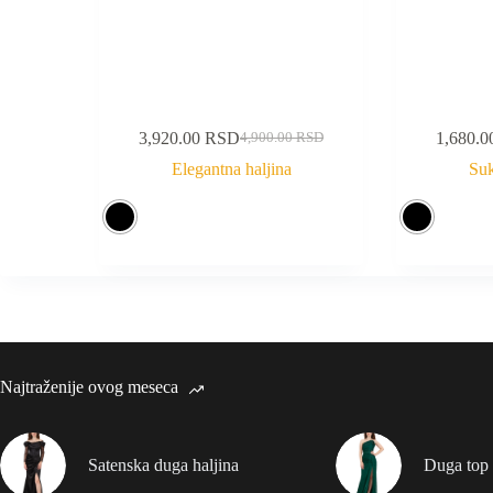
3,920.00
RSD
1,680.
4,900.00
RSD
Elegantna haljina
Suk
Najtraženije ovog meseca
Satenska duga haljina
Duga top 