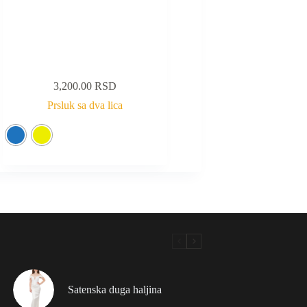
3,200.00
RSD
Prsluk sa dva lica
Satenska duga haljina