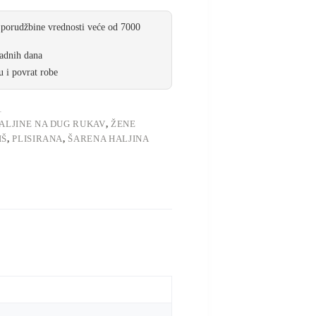
 porudžbine vrednosti veće od 7000
radnih dana
 i povrat robe
1
ALJINE NA DUG RUKAV
,
ŽENE
IŠ
,
PLISIRANA
,
ŠARENA HALJINA