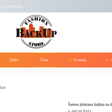
za registraciju
Tašne
Žene
O nama
ukav
Šarena plisirana haljina na
6,490.00
RSD