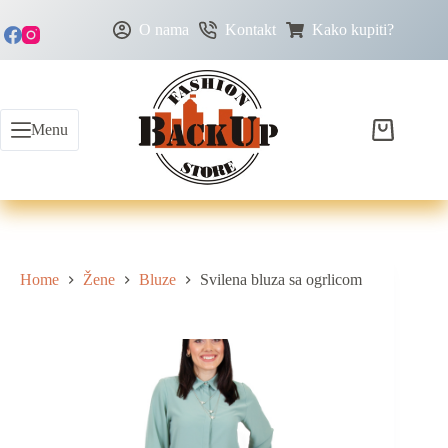
O nama
Kontakt
Kako kupiti?
Menu
Home
Žene
Bluze
Svilena bluza sa ogrlicom