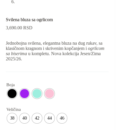
Svilena bluza sa ogrlicom
3,690.00
RSD
Jednobojna svilena, elegantna bluza na dug rukav, sa
klasičnom kragnom i skrivenim kopčanjem i
ogrlicom
sa biserima
u kompletu. Nova kolekcija Jesen/Zima
2025/26.
Boja
Veličina
38
40
42
44
46