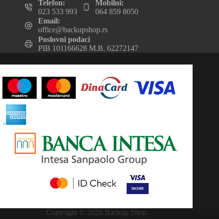
Telefon:
Mobilni:
023 533 993
064 859 8050
Email:
office@backupshop.rs
Poslovni podaci
PIB 101166628 M.B. 62272147
Copyright © 2026 Backup Shop