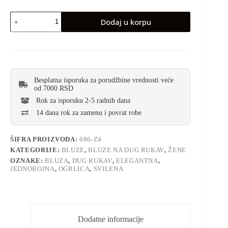
Dodaj u korpu
Besplatna isporuka za porudžbine vrednosti veće
od 7000 RSD
Rok za isporuku 2-5 radnih dana
14 dana rok za zamenu i povrat robe
ŠIFRA PROIZVODA:
686-Z4
KATEGORIJE:
BLUZE
,
BLUZE NA DUG RUKAV
,
ŽENE
OZNAKE:
BLUZA
,
DUG RUKAV
,
ELEGANTNA
,
JEDNOBOJNA
,
OGRLICA
,
SVILENA
Dodatne informacije