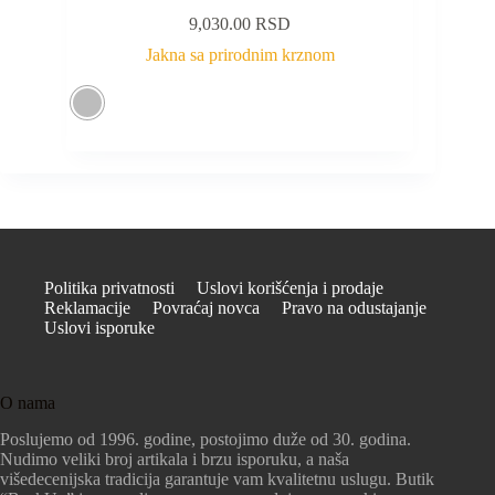
9,030.00
RSD
Jakna sa prirodnim krznom
Politika privatnosti
Uslovi korišćenja i prodaje
Reklamacije
Povraćaj novca
Pravo na odustajanje
Uslovi isporuke
O nama
Poslujemo od 1996. godine, postojimo duže od 30. godina.
Nudimo veliki broj artikala i brzu isporuku, a naša
višedecenijska tradicija garantuje vam kvalitetnu uslugu. Butik