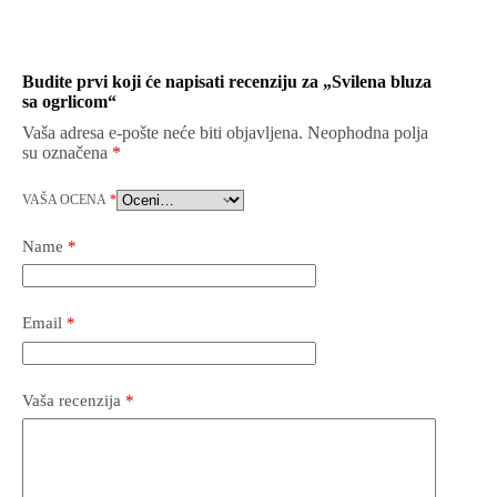
Budite prvi koji će napisati recenziju za „Svilena bluza
sa ogrlicom“
Vaša adresa e-pošte neće biti objavljena.
Neophodna polja
su označena
*
VAŠA OCENA
*
Name
*
Email
*
Vaša recenzija
*