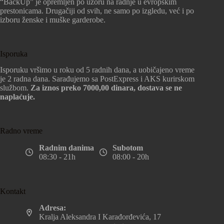
“BackUp” je opremljen po uzoru na radnje u evropskim
prestonicama. Drugačiji od svih, ne samo po izgledu, već i po
izboru ženske i muške garderobe.
Isporuka
Isporuku vršimo u roku od 5 radnih dana, a uobičajeno vreme
je 2 radna dana. Sarađujemo sa PostExpress i AKS kurirskom
službom.
Za iznos preko 7000,00 dinara, dostava se ne
naplaćuje.
Radno vreme
Radnim danima
Subotom
08:30 - 21h
08:00 - 20h
Kontakt
Adresa:
Kralja Aleksandra I Karađorđevića, 17