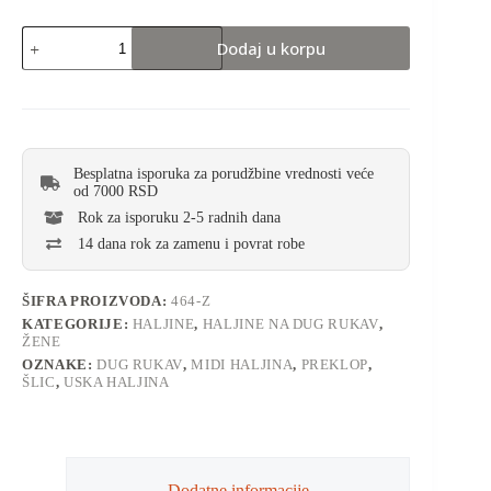
Dodaj u korpu
Besplatna isporuka za porudžbine vrednosti veće
od 7000 RSD
Rok za isporuku 2-5 radnih dana
14 dana rok za zamenu i povrat robe
ŠIFRA PROIZVODA:
464-Z
KATEGORIJE:
HALJINE
,
HALJINE NA DUG RUKAV
,
ŽENE
OZNAKE:
DUG RUKAV
,
MIDI HALJINA
,
PREKLOP
,
ŠLIC
,
USKA HALJINA
Dodatne informacije