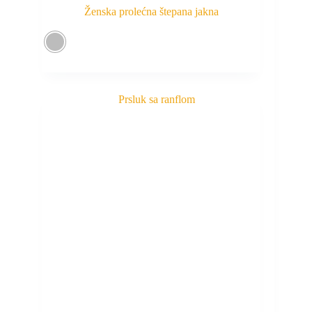
Ženska prolećna štepana jakna