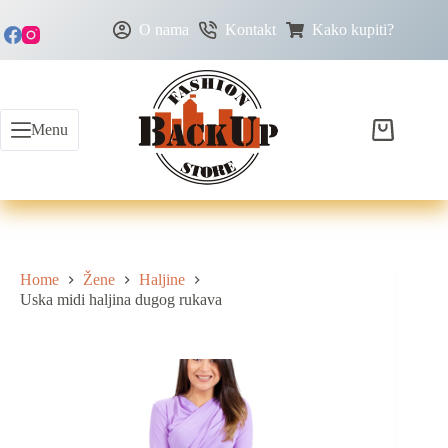
O nama
Kontakt
Kako kupiti?
Menu
Home
Žene
Haljine
Uska midi haljina dugog rukava