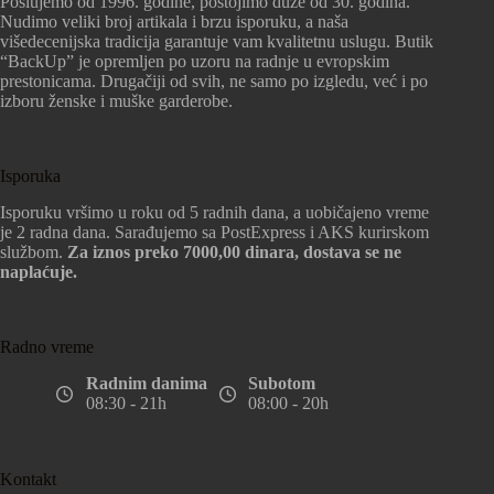
Poslujemo od 1996. godine, postojimo duže od 30. godina.
Nudimo veliki broj artikala i brzu isporuku, a naša
višedecenijska tradicija garantuje vam kvalitetnu uslugu. Butik
“BackUp” je opremljen po uzoru na radnje u evropskim
prestonicama. Drugačiji od svih, ne samo po izgledu, već i po
izboru ženske i muške garderobe.
Isporuka
Isporuku vršimo u roku od 5 radnih dana, a uobičajeno vreme
je 2 radna dana. Sarađujemo sa PostExpress i AKS kurirskom
službom.
Za iznos preko 7000,00 dinara, dostava se ne
naplaćuje.
Radno vreme
Radnim danima
Subotom
08:30 - 21h
08:00 - 20h
Kontakt