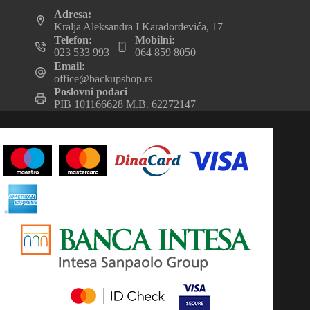
Adresa:
Kralja Aleksandra I Karađorđevića, 17
Telefon:
Mobilni:
023 533 993
064 859 8050
Email:
office@backupshop.rs
Poslovni podaci
PIB 101166628 M.B. 62272147