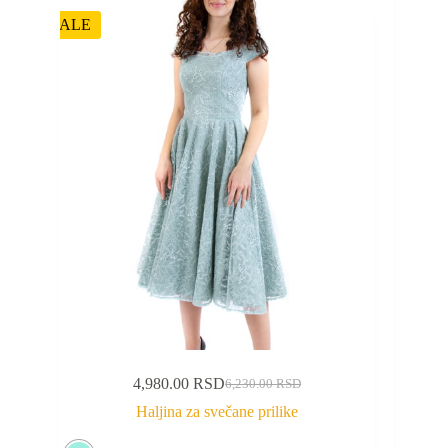
SALE
4,980.00
RSD
6,230.00
RSD
Haljina za svečane prilike