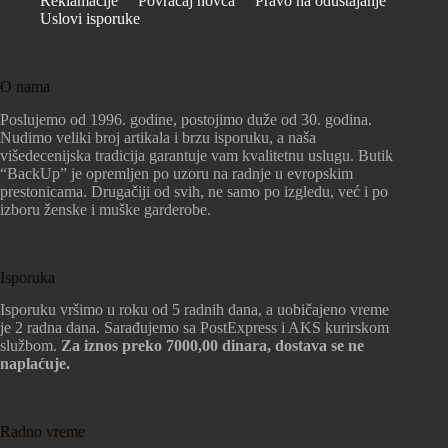
Reklamacije
Povraćaj novca
Pravo na odustajanje
Uslovi isporuke
O nama
Poslujemo od 1996. godine, postojimo duže od 30. godina.
Nudimo veliki broj artikala i brzu isporuku, a naša
višedecenijska tradicija garantuje vam kvalitetnu uslugu. Butik
“BackUp” je opremljen po uzoru na radnje u evropskim
prestonicama. Drugačiji od svih, ne samo po izgledu, već i po
izboru ženske i muške garderobe.
Isporuka
Isporuku vršimo u roku od 5 radnih dana, a uobičajeno vreme
je 2 radna dana. Sarađujemo sa PostExpress i AKS kurirskom
službom.
Za iznos preko 7000,00 dinara, dostava se ne
naplaćuje.
Radno vreme