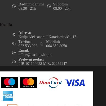
Radnim danima
Subotom
08:30 - 21h
08:00 - 20h
Kontakt
Adresa:
Kralja Aleksandra I Karađorđevića, 17
Telefon:
Mobilni:
023 533 993
064 859 8050
Email:
office@backupshop.rs
Poslovni podaci
PIB 101166628 M.B. 62272147