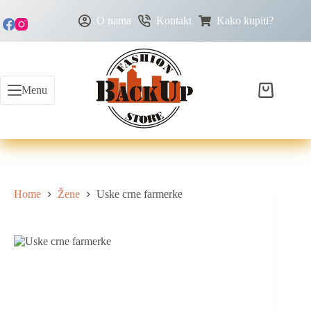
O nama
Kontakt
Kako kupiti?
Menu
Home
Žene
Uske crne farmerke