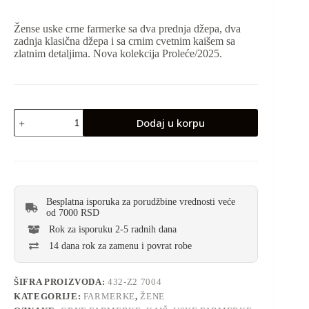
Žense uske crne farmerke sa dva prednja džepa, dva
zadnja klasična džepa i sa crnim cvetnim kaišem sa
zlatnim detaljima. Nova kolekcija Proleće/2025.
Dodaj u korpu
Besplatna isporuka za porudžbine vrednosti veće
od 7000 RSD
Rok za isporuku 2-5 radnih dana
14 dana rok za zamenu i povrat robe
ŠIFRA PROIZVODA:
432-Z2 7004
KATEGORIJE:
FARMERKE
,
ŽENE