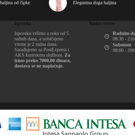
haljina od čipke
Elegantna duga haljina
Isporuka
Radno vreme
Isporuku vršimo u roku od 5
Radnim d
radnih dana, a uobičajeno
08:30 - 21h
vreme je 2 radna dana.
Subotom
Sarađujemo sa PostExpress i
08:00 - 20h
AKS kurirskom službom.
Za
iznos preko 7000,00 dinara,
dostava se ne naplaćuje.