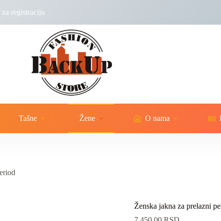
za registraciju
Tašne
Žene
O nama
eriod
Ženska jakna za prelazni pe
7,450.00
RSD