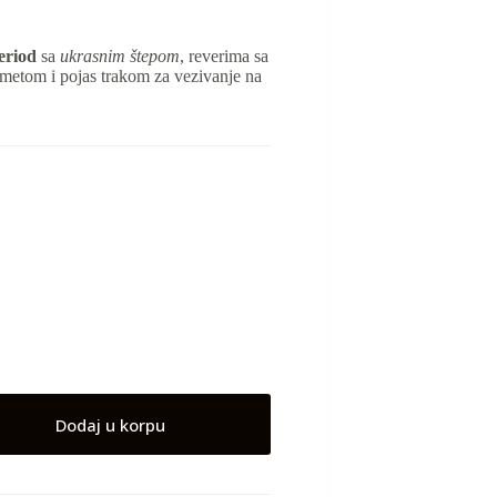
eriod
sa
ukrasnim štepom
, reverima sa
metom i pojas trakom za vezivanje na
Dodaj u korpu