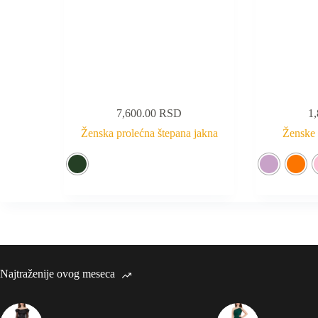
7,600.00
RSD
1
Ženska prolećna štepana jakna
Ženske 
Najtraženije ovog meseca