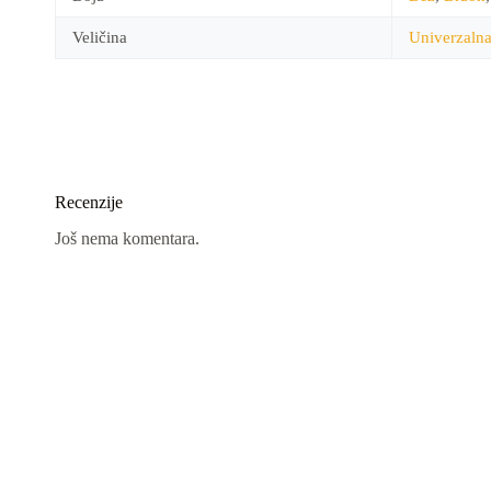
Veličina
Univerzaln
Recenzije
Još nema komentara.