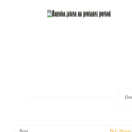
Dod
Boja
Bež
,
Braon