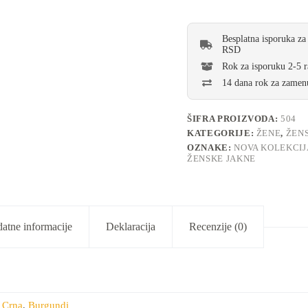
Besplatna isporuka za
RSD
Rok za isporuku 2-5 
14 dana rok za zamenu
ŠIFRA PROIZVODA:
504
KATEGORIJE:
ŽENE
,
ŽEN
OZNAKE:
NOVA KOLEKCIJ
ŽENSKE JAKNE
atne informacije
Deklaracija
Recenzije (0)
,
Crna
,
Burgundi