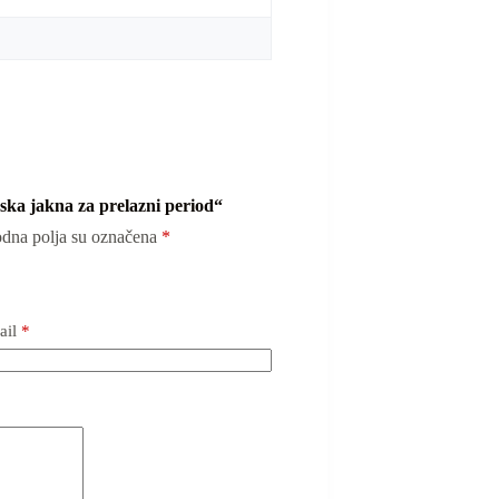
nska jakna za prelazni period“
dna polja su označena
*
ail
*