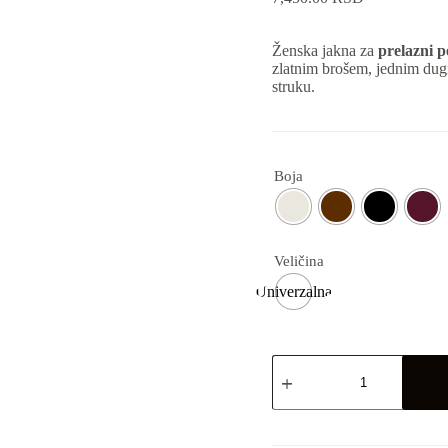
Ženska jakna za
prelazni p
zlatnim brošem, jednim dug
struku.
Boja
Veličina
Univerzalna