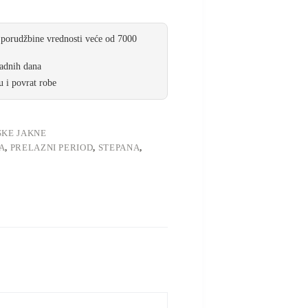
 porudžbine vrednosti veće od 7000
radnih dana
 i povrat robe
SKE JAKNE
A
,
PRELAZNI PERIOD
,
STEPANA
,