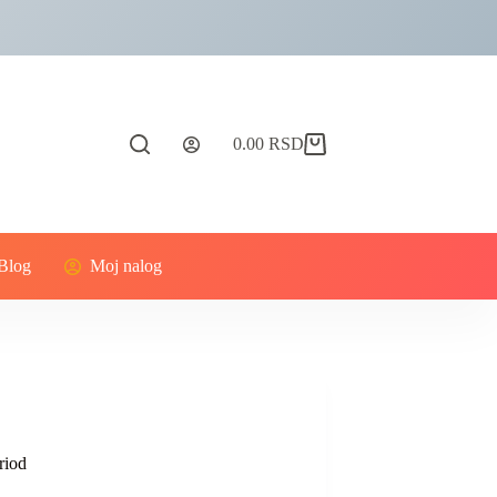
0.00
RSD
Blog
Moj nalog
riod