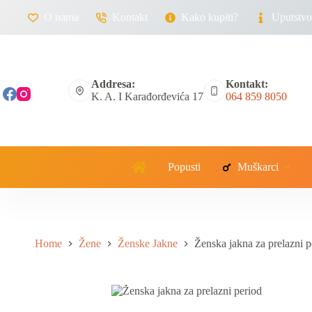
O nama
Kontakt
Kako kupiti?
Uputstvo 
Addresa:
Kontakt:
K. A. I Karađorđevića 17
064 859 8050
Popusti
Muškarci
Home
Žene
Ženske Jakne
Ženska jakna za prelazni p