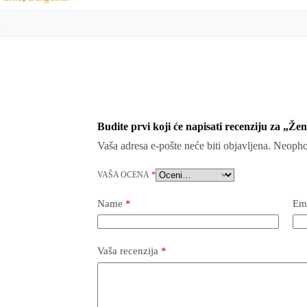
a
Budite prvi koji će napisati recenziju za „Že
Vaša adresa e-pošte neće biti objavljena.
Neopho
VAŠA OCENA
*
Name
*
Em
Vaša recenzija
*