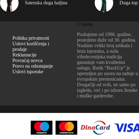
Satenska duga haljina
Duga top 
O nama
Poslujemo od 1996. godine,
Politika privatnosti
postojimo duže od 30. godina.
Uslovi korišćenja i
Nudimo veliki broj artikala i
prodaje
brzu isporuku, a naša
Reklamacije
višedecenijska tradicija
Povraćaj novca
garantuje vam kvalitetnu
Pravo na odustajanje
uslugu. Butik “BackUp” je
Uslovi isporuke
opremljen po uzoru na radnje u
evropskim prestonicama.
Drugačiji od svih, ne samo po
izgledu, već i po izboru ženske
i muške garderobe.