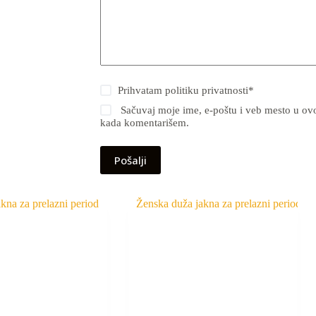
Prihvatam
politiku privatnosti
*
Sačuvaj moje ime, e-poštu i veb mesto u ov
kada komentarišem.
Pošalji