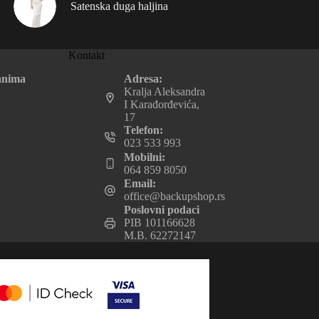
Satenska duga haljina
Kontakt
Adresa:
anima
Kralja Aleksandra
I Karađorđevića,
17
Telefon:
023 533 993
Mobilni:
064 859 8050
Email:
office@backupshop.rs
Poslovni podaci
PIB 101166628
M.B. 62272147