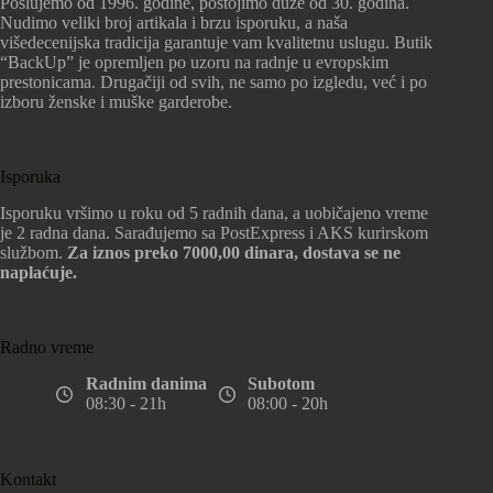
Poslujemo od 1996. godine, postojimo duže od 30. godina.
Nudimo veliki broj artikala i brzu isporuku, a naša
višedecenijska tradicija garantuje vam kvalitetnu uslugu. Butik
“BackUp” je opremljen po uzoru na radnje u evropskim
prestonicama. Drugačiji od svih, ne samo po izgledu, već i po
izboru ženske i muške garderobe.
Isporuka
Isporuku vršimo u roku od 5 radnih dana, a uobičajeno vreme
je 2 radna dana. Sarađujemo sa PostExpress i AKS kurirskom
službom.
Za iznos preko 7000,00 dinara, dostava se ne
naplaćuje.
Radno vreme
Radnim danima
Subotom
08:30 - 21h
08:00 - 20h
Kontakt