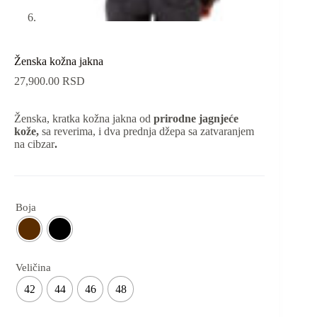
Ženska kožna jakna
27,900.00
RSD
Ženska, kratka kožna jakna od
prirodne jagnjeće
kože,
sa reverima, i dva prednja džepa sa zatvaranjem
na cibzar
.
Boja
Veličina
42
44
46
48