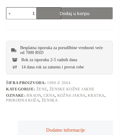
Dodaj u korpu
Besplatna isporuka za porudžbine vrednosti veće
od 7000 RSD
Rok za isporuku 2-5 radnih dana
14 dana rok za zamenu i povrat robe
ŠIFRA PROIZVODA:
1090-Z 2064
KATEGORIJE:
ŽENE
,
ŽENSKE KOŽNE JAKNE
OZNAKE:
BRAON
,
CRNA
,
KOŽNA JAKNA
,
KRATKA
,
PRIRODNA KOŽA
,
ŽENSKA
Dodatne informacije