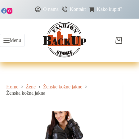
O nama
Kontakt
Kako kupiti?
Menu
Home
Žene
Ženske kožne jakne
Ženska kožna jakna