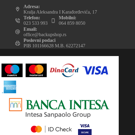
Adresa:
Kralja Aleksandra I Karađorđevića, 17
Telefon:
Mobilni:
023 533 993
064 859 8050
Email:
office@backupshop.rs
Poslovni podaci
PIB 101166628 M.B. 62272147