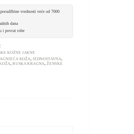
 porudžbine vrednosti veće od 7000
radnih dana
 i povrat robe
Z
SKE KOŽNE JAKNE
JAGNJEĆA KOŽA
,
JEDNOSTAVNA
,
 KOŽA
,
RUSKA KRAGNA
,
ŽENSKE