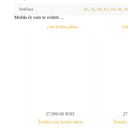
Veličina
36
,
38
,
40
,
42
,
44
,
46
,
4
Možda će vam se svideti …
27,900.00
RSD
27
Ženska crna kožna jakna
Ženska 