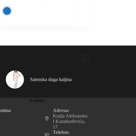
Satenska duga haljina
Kontakt
Adresa:
anima
Kralja Aleksandra
I Karađorđevića,
17
Telefon: