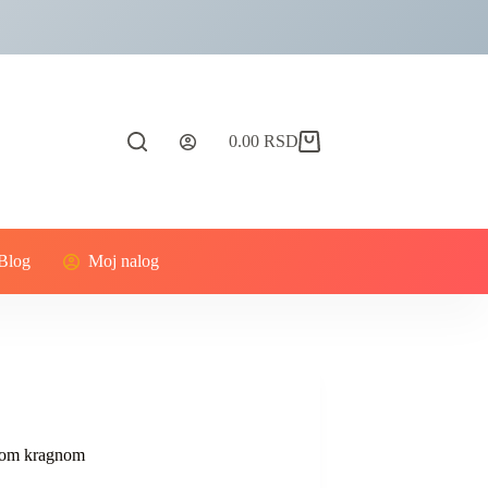
0.00
RSD
Blog
Moj nalog
skom kragnom