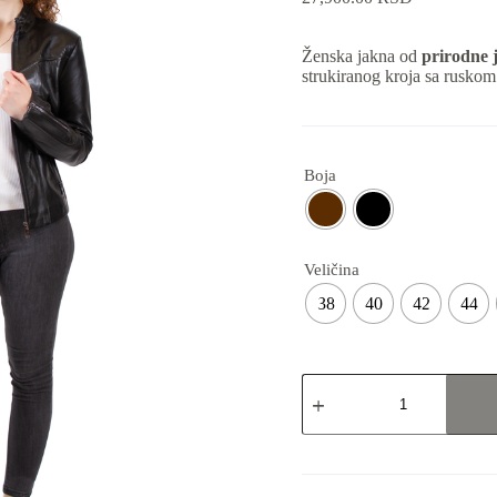
Ženska jakna od
prirodne 
strukiranog kroja sa rusko
Boja
Veličina
38
40
42
44