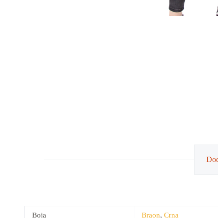
Dod
Boja
Braon
,
Crna