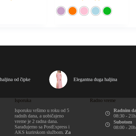
haljina od čipke
Elegantna duga haljina
Isporuka
Radno vreme
Isporuku vršimo u roku od 5
Radnim d
radnih dana, a uobičajeno
08:30 - 21h
vreme je 2 radna dana.
Subotom
Sarađujemo sa PostExpress i
08:00 - 20h
AKS kurirskom službom.
Za