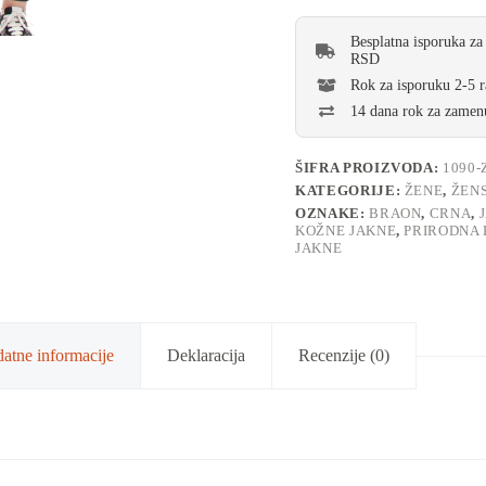
Besplatna isporuka za
RSD
Rok za isporuku 2-5 
14 dana rok za zamenu
ŠIFRA PROIZVODA:
1090-
KATEGORIJE:
ŽENE
,
ŽEN
OZNAKE:
BRAON
,
CRNA
,
KOŽNE JAKNE
,
PRIRODNA
JAKNE
atne informacije
Deklaracija
Recenzije (0)