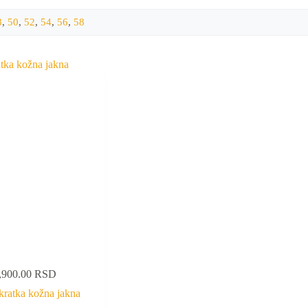
8
,
50
,
52
,
54
,
56
,
58
,900.00
RSD
kratka kožna jakna