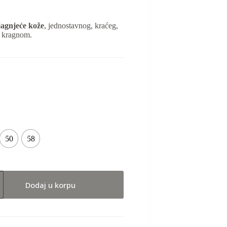
jagnjeće kože
, jednostavnog, kraćeg,
m kragnom.
50
58
Dodaj u korpu