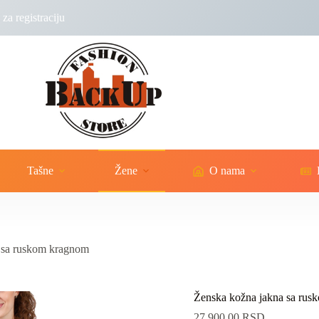
za registraciju
Tašne
Žene
O nama
 sa ruskom kragnom
Ženska kožna jakna sa ru
27,900.00
RSD