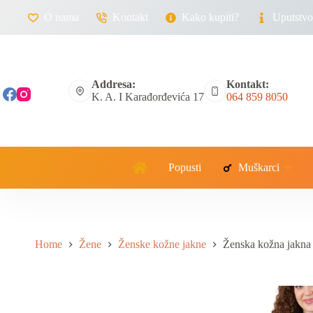
O nama
Kontakt
Kako kupiti?
Uputstvo 
Addresa:
Kontakt:
K. A. I Karađorđevića 17
064 859 8050
Popusti
Muškarci
Home
Žene
Ženske kožne jakne
Ženska kožna jakna