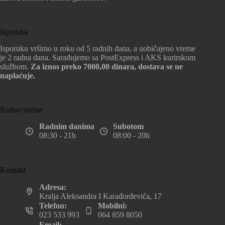
Isporuka
Isporuku vršimo u roku od 5 radnih dana, a uobičajeno vreme
je 2 radna dana. Sarađujemo sa PostExpress i AKS kurirskom
službom.
Za iznos preko 7000,00 dinara, dostava se ne
naplaćuje.
Radno vreme
Radnim danima
Subotom
08:30 - 21h
08:00 - 20h
Kontakt
Adresa:
Kralja Aleksandra I Karađorđevića, 17
Telefon:
Mobilni:
023 533 993
064 859 8050
Email: