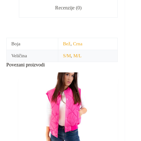
Recenzije (0)
Boja
Bež
,
Crna
Veličina
S/M
,
M/L
Povezani proizvodi