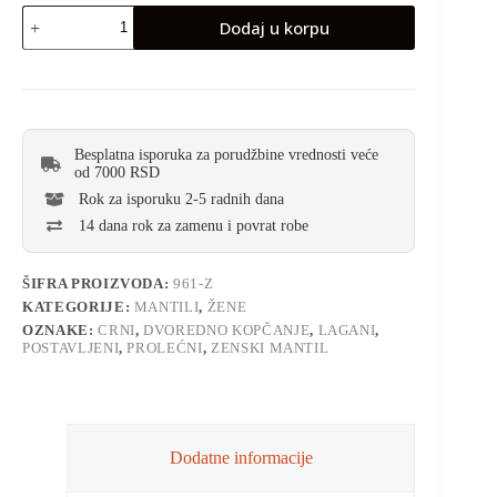
Dodaj u korpu
Besplatna isporuka za porudžbine vrednosti veće
od 7000 RSD
Rok za isporuku 2-5 radnih dana
14 dana rok za zamenu i povrat robe
ŠIFRA PROIZVODA:
961-Z
KATEGORIJE:
MANTILI
,
ŽENE
OZNAKE:
CRNI
,
DVOREDNO KOPČANJE
,
LAGANI
,
POSTAVLJENI
,
PROLEĆNI
,
ZENSKI MANTIL
Dodatne informacije