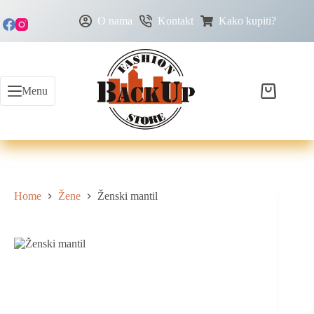
O nama
Kontakt
Kako kupiti?
Menu
Home
Žene
Ženski mantil