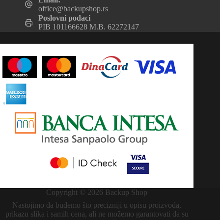
office@backupshop.rs
Poslovni podaci
PIB 101166628 M.B. 62272147
Copyright © 2026 Backup Shop
Nastojimo da budemo što precizniji u opisu proizvoda,
prikazu slika i samih cena, ali ne možemo garantovati da su