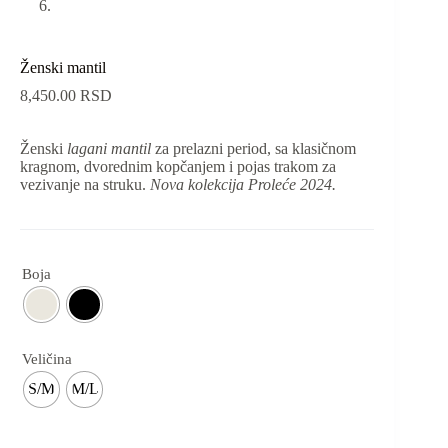
Ženski mantil
8,450.00
RSD
Ženski
lagani mantil
za prelazni period, sa klasičnom
kragnom, dvorednim kopčanjem i pojas trakom za
vezivanje na struku.
Nova kolekcija Proleće 2024.
Boja
Veličina
S/M
M/L