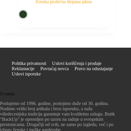
Ženska prolećna štepana jakna
Politika privatnosti
Uslovi korišćenja i prodaje
Reklamacije
Povraćaj novca
Pravo na odustajanje
Uslovi isporuke
O nama
Poslujemo od 1996. godine, postojimo duže od 30. godina.
Nudimo veliki broj artikala i brzu isporuku, a naša
višedecenijska tradicija garantuje vam kvalitetnu uslugu. Butik
“BackUp” je opremljen po uzoru na radnje u evropskim
prestonicama. Drugačiji od svih, ne samo po izgledu, već i po
izboru ženske i muške garderobe.