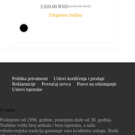
3,920.00
RSD
4,900.00
RSD
Elegantna haljina
Politika privatnosti
Uslovi korišćenja i prodaje
Reklamacije
Povraćaj novca
Pravo na odustajanje
Uslovi isporuke
O nama
Poslujemo od 1996. godine, postojimo duže od 30. godina.
Nudimo veliki broj artikala i brzu isporuku, a naša
višedecenijska tradicija garantuje vam kvalitetnu uslugu. Butik