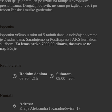
“BackUp” je opremljen po uzoru na radnje u evropskim
prestonicama. Drugačiji od svih, ne samo po izgledu, već i po
izboru ženske i muške garderobe.
Isporuka
Isporuku vršimo u roku od 5 radnih dana, a uobičajeno vreme
je 2 radna dana. Sarađujemo sa PostExpress i AKS kurirskom
službom.
Za iznos preko 7000,00 dinara, dostava se ne
naplaćuje.
Radno vreme
Radnim danima
Subotom
08:30 - 21h
08:00 - 20h
Kontakt
Adresa:
Kralja Aleksandra I Karađorđevića, 17