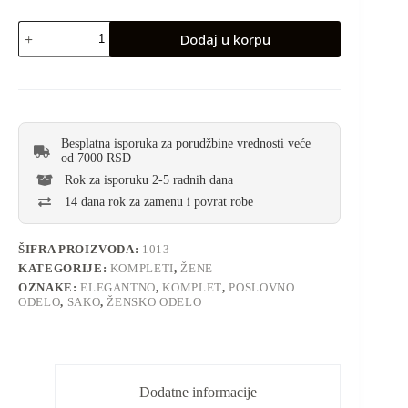
Dodaj u korpu
Besplatna isporuka za porudžbine vrednosti veće
od 7000 RSD
Rok za isporuku 2-5 radnih dana
14 dana rok za zamenu i povrat robe
ŠIFRA PROIZVODA:
1013
KATEGORIJE:
KOMPLETI
,
ŽENE
OZNAKE:
ELEGANTNO
,
KOMPLET
,
POSLOVNO
ODELO
,
SAKO
,
ŽENSKO ODELO
Dodatne informacije