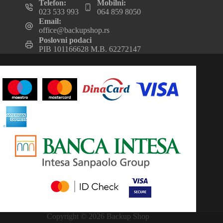
Telefon:
Mobilni:
023 533 993
064 859 8050
Email:
office@backupshop.rs
Poslovni podaci
PIB 101166628 M.B. 62272147
Copyright © 2026 Backup Shop