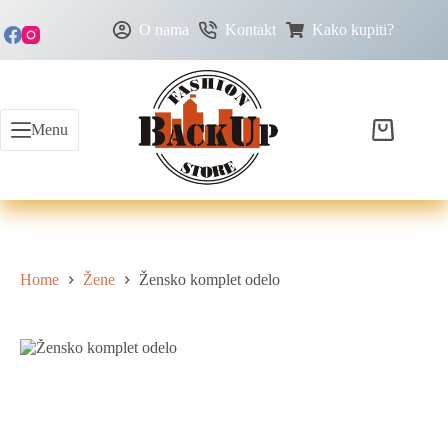
O nama
Kontakt
Kako kupiti?
Menu
Home
Žene
Žensko komplet odelo