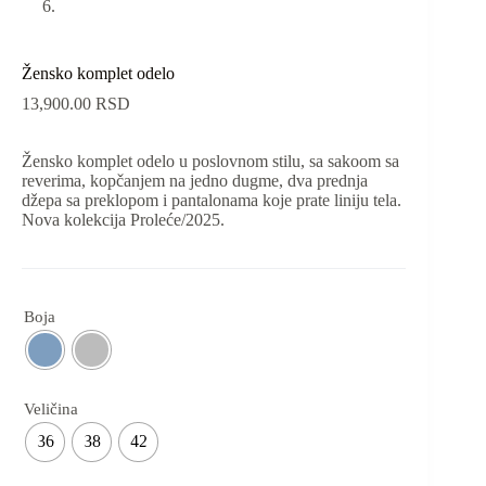
Žensko komplet odelo
13,900.00
RSD
Žensko komplet odelo u poslovnom stilu, sa sakoom sa
reverima, kopčanjem na jedno dugme, dva prednja
džepa sa preklopom i pantalonama koje prate liniju tela.
Nova kolekcija Proleće/2025.
Boja
Veličina
36
38
42