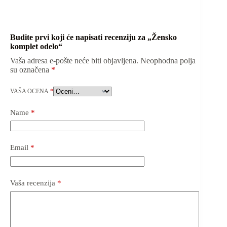
Budite prvi koji će napisati recenziju za „Žensko
komplet odelo“
Vaša adresa e-pošte neće biti objavljena.
Neophodna polja
su označena
*
VAŠA OCENA
*
Name
*
Email
*
Vaša recenzija
*