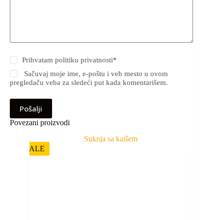
Prihvatam
politiku privatnosti
*
Sačuvaj moje ime, e-poštu i veb mesto u ovom
pregledaču veba za sledeći put kada komentarišem.
Pošalji
Povezani proizvodi
SALE