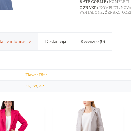
KATEGORIJE:
KOMPLETI
OZNAKE:
KOMPLET
,
NOVA
PANTALONE
,
ŽENSKO ODE
atne informacije
Deklaracija
Recenzije (0)
Flower Blue
36
,
38
,
42