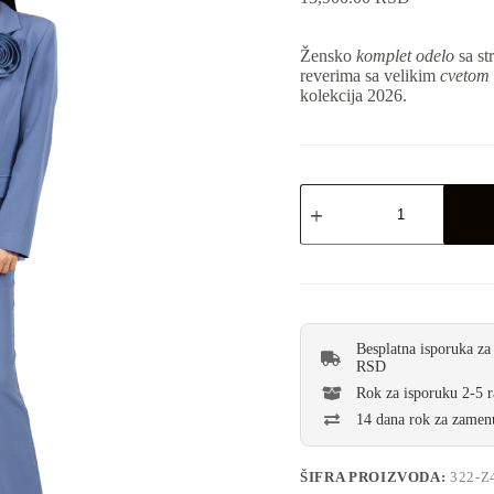
Žensko
komplet odelo
sa st
reverima sa velikim
cvetom
kolekcija 2026.
Besplatna isporuka za
RSD
Rok za isporuku 2-5 
14 dana rok za zamenu
ŠIFRA PROIZVODA:
322-Z