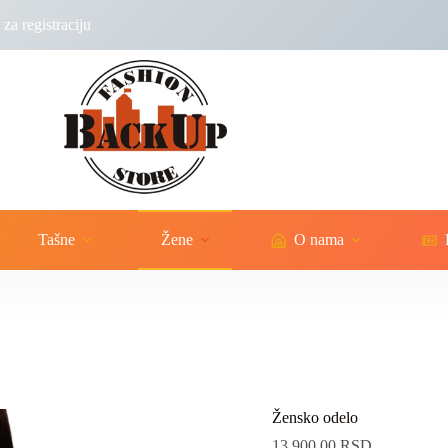
za registraciju
Tašne
Žene
O nama
Žensko odelo
13,900.00
RSD