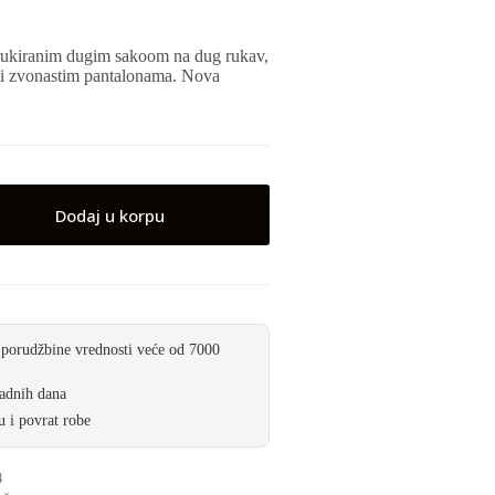
rukiranim dugim sakoom na dug rukav,
i zvonastim pantalonama. Nova
Dodaj u korpu
 porudžbine vrednosti veće od 7000
radnih dana
 i povrat robe
4