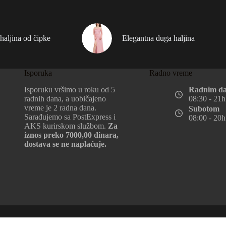
haljina od čipke
Elegantna duga haljina
Isporuka
Radno vreme
Isporuku vršimo u roku od 5
Radnim d
radnih dana, a uobičajeno
08:30 - 21h
vreme je 2 radna dana.
Subotom
Sarađujemo sa PostExpress i
08:00 - 20h
AKS kurirskom službom.
Za
iznos preko 7000,00 dinara,
dostava se ne naplaćuje.