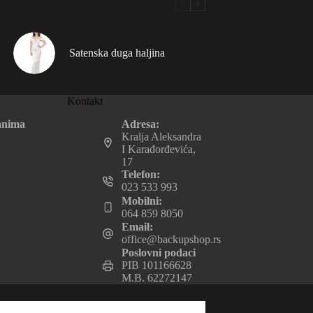
Satenska duga haljina
Kontakt
Adresa:
anima
Kralja Aleksandra
I Karađorđevića,
17
Telefon:
023 533 993
Mobilni:
064 859 8050
Email:
office@backupshop.rs
Poslovni podaci
PIB 101166628
M.B. 62272147