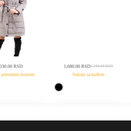
,030.00
RSD
1,680.00
RSD
2,100.00
RSD
a prirodnim krznom
Suknja sa kaišem