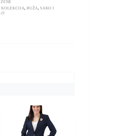
,
ŽENE
 KOLEKCIJA
,
RUŽA
,
SAKO I
LO