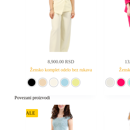
8,900.00
RSD
13
Žensko komplet odelo bez rukava
Žensk
Povezani proizvodi
SALE