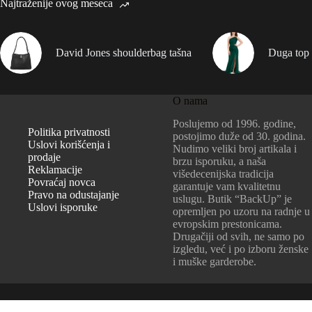
Najtraženije ovog meseca
David Jones shoulderbag tašna
Duga top 
O nama
Poslujemo od 1996. godine,
Politika privatnosti
postojimo duže od 30. godina.
Uslovi korišćenja i
Nudimo veliki broj artikala i
prodaje
brzu isporuku, a naša
Reklamacije
višedecenijska tradicija
Povraćaj novca
garantuje vam kvalitetnu
Pravo na odustajanje
uslugu. Butik “BackUp” je
Uslovi isporuke
opremljen po uzoru na radnje u
evropskim prestonicama.
Drugačiji od svih, ne samo po
izgledu, već i po izboru ženske
i muške garderobe.