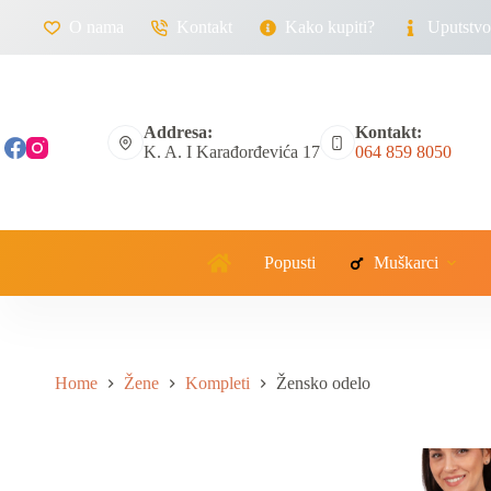
O nama
Kontakt
Kako kupiti?
Uputstvo 
Addresa:
Kontakt:
K. A. I Karađorđevića 17
064 859 8050
Popusti
Muškarci
Home
Žene
Kompleti
Žensko odelo