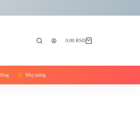
0.00
RSD
Blog
Moj nalog