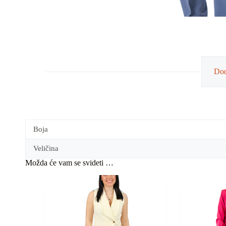
Dod
Boja
Veličina
Možda će vam se svideti …