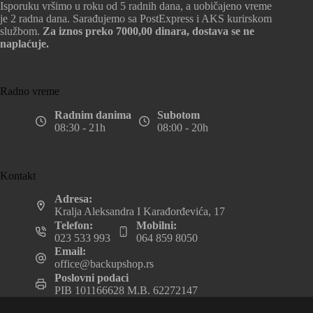
Isporuku vršimo u roku od 5 radnih dana, a uobičajeno vreme
je 2 radna dana. Sarađujemo sa PostExpress i AKS kurirskom
službom.
Za iznos preko 7000,00 dinara, dostava se ne
naplaćuje.
Radno vreme
Radnim danima
Subotom
08:30 - 21h
08:00 - 20h
Kontakt
Adresa:
Kralja Aleksandra I Karađorđevića, 17
Telefon:
Mobilni:
023 533 993
064 859 8050
Email:
office@backupshop.rs
Poslovni podaci
PIB 101166628 M.B. 62272147