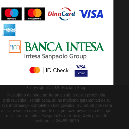
Copyright © 2026 Backup Shop
Nastojimo da budemo što precizniji u opisu proizvoda,
prikazu slika i samih cena, ali ne možemo garantovati da su
sve informacije kompletne i bez grešaka. Svi artikli prikazani
na sajtu su deo naše ponude i ne podrazumeva da su dostupni
u svakom trenutku. Raspoloživost robe možete proveriti
pozivom na 0648598050.