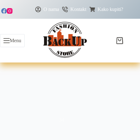
O nama
Kontakt
Kako kupiti?
Menu
34