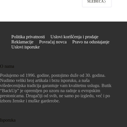
SLEDEĆA
Politika privatnosti
Uslovi korišćenja i prodaje
Reklamacije
Povraćaj novca
Pravo na odustajanje
Uslovi isporuke
O nama
Poslujemo od 1996. godine, postojimo duže od 30. godina.
Nudimo veliki broj artikala i brzu isporuku, a naša
višedecenijska tradicija garantuje vam kvalitetnu uslugu. Butik
“BackUp” je opremljen po uzoru na radnje u evropskim
prestonicama. Drugačiji od svih, ne samo po izgledu, već i po
izboru ženske i muške garderobe.
Isporuka