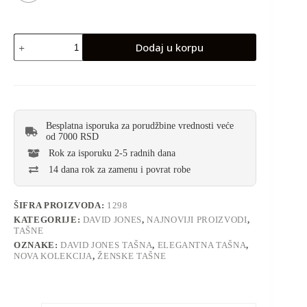
David
Dodaj u korpu
Jones
elegantna
tašna
količina
Besplatna isporuka za porudžbine vrednosti veće
od 7000 RSD
Rok za isporuku 2-5 radnih dana
14 dana rok za zamenu i povrat robe
ŠIFRA PROIZVODA:
1298
KATEGORIJE:
DAVID JONES
,
NAJNOVIJI PROIZVODI
,
TAŠNE
OZNAKE:
DAVID JONES TAŠNA
,
ELEGANTNA TAŠNA
,
NOVA KOLEKCIJA
,
ŽENSKE TAŠNE