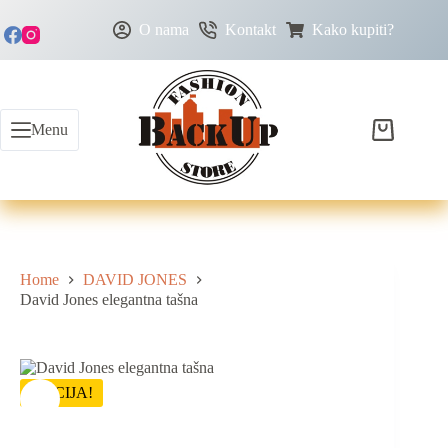
Skip
to
O nama
Kontakt
Kako kupiti?
content
Menu
Shopping
cart
Home
DAVID JONES
David Jones elegantna tašna
AKCIJA!