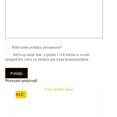
Prihvatam
politiku privatnosti
*
Sačuvaj moje ime, e-poštu i veb mesto u ovom
pregledaču veba za sledeći put kada komentarišem.
Pošalji
Povezani proizvodi
SALE