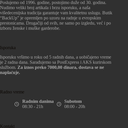
Poslujemo od 1996. godine, postojimo duže od 30. godina.
Nudimo veliki broj artikala i brzu isporuku, a naša
višedecenijska tradicija garantuje vam kvalitetnu uslugu. Butik
“BackUp” je opremljen po uzoru na radnje u evropskim
prestonicama. Drugačiji od svih, ne samo po izgledu, već i po
izboru ženske i muške garderobe.
Isporuka
Isporuku vršimo u roku od 5 radnih dana, a uobičajeno vreme
je 2 radna dana. Sarađujemo sa PostExpress i AKS kurirskom
službom.
Za iznos preko 7000,00 dinara, dostava se ne
naplaćuje.
Radno vreme
Radnim danima
Subotom
08:30 - 21h
08:00 - 20h
Kontakt