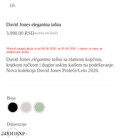
David Jones elegantna tašna
3,990.00
RSD
4,990.00
RSD
Originalna
Trenutna
cena
cena
je
je:
*Period trajanja akcije je od 06.08.2026. do 05.09.2026. i odnosi se samo na
bila:
3,990.00 RSD.
selektovane artikle
4,990.00 RSD.
David Jones
elegantna tašna
sa zlatnom kopčom,
kratkom ručkom i dugim uskim kaišem na podešavanje.
Nova kolekcija David Jones Proleće/Leto 2026.
Boja
Dimenzije
L24XH16XP7