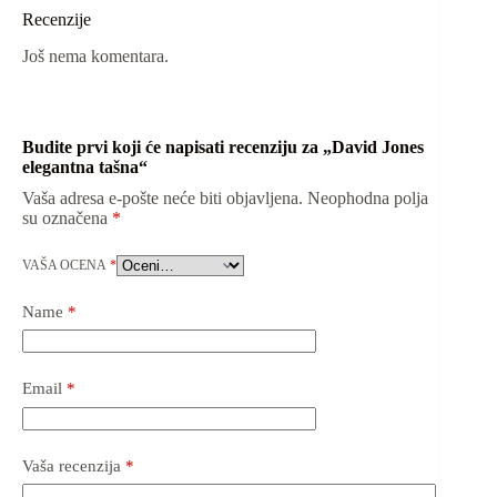
Recenzije
Još nema komentara.
Budite prvi koji će napisati recenziju za „David Jones
elegantna tašna“
Vaša adresa e-pošte neće biti objavljena.
Neophodna polja
su označena
*
VAŠA OCENA
*
Name
*
Email
*
Vaša recenzija
*