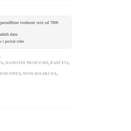
 porudžbine vrednosti veće od 7000
radnih dana
 i povrat robe
6
ES
,
NAJNOVIJI PROIZVODI
,
RANČEVI
,
AVID JONES
,
NOVA KOLEKCIJA
,