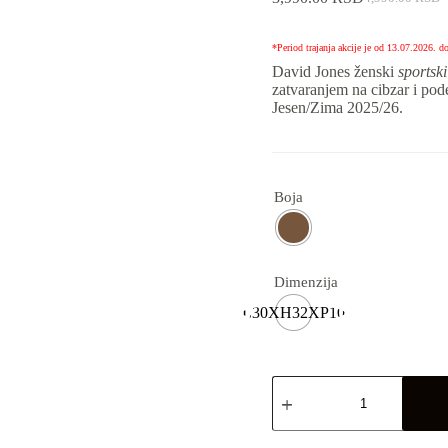
*Period trajanja akcije je od 13.07.2026. d
David Jones ženski
sportsk
zatvaranjem na cibzar i po
Jesen/Zima 2025/26.
Boja
Dimenzija
L30XH32XP10