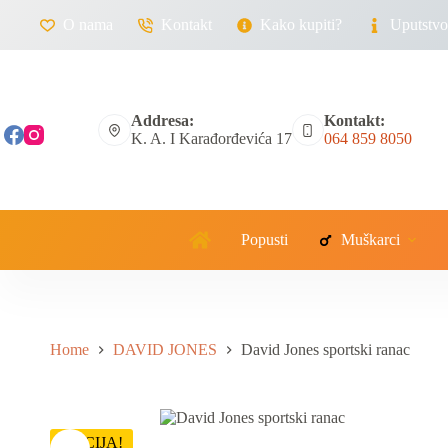
O nama
Kontakt
Kako kupiti?
Uputstvo 
Addresa:
Kontakt:
K. A. I Karađorđevića 17
064 859 8050
Popusti
Muškarci
Home
DAVID JONES
David Jones sportski ranac
AKCIJA!