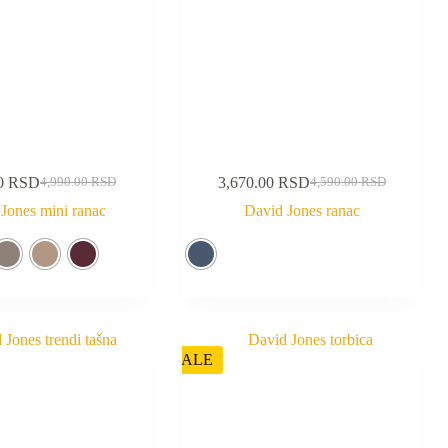
00
RSD
3,670.00
RSD
4,990.00
RSD
4,590.00
RSD
Jones mini ranac
David Jones ranac
SALE