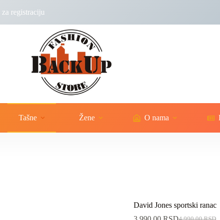
za registraciju
Tašne
Žene
O nama
David Jones sportski ranac
3,990.00
RSD
4,990.00
RSD