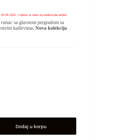
o 05.09.2026. i odnosi se samo na selektovane artikle
i ranac
sa glavnom pregradom sa
desivim kaiševima.
Nova kolekcija
Dodaj u korpu