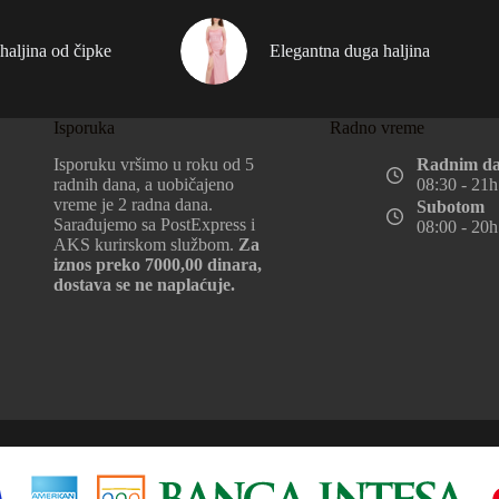
haljina od čipke
Elegantna duga haljina
Isporuka
Radno vreme
Isporuku vršimo u roku od 5
Radnim d
radnih dana, a uobičajeno
08:30 - 21h
vreme je 2 radna dana.
Subotom
Sarađujemo sa PostExpress i
08:00 - 20h
AKS kurirskom službom.
Za
iznos preko 7000,00 dinara,
dostava se ne naplaćuje.