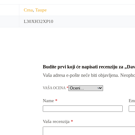
Crna
,
Taupe
L30XH32XP10
Budite prvi koji će napisati recenziju za „Da
Vaša adresa e-pošte neće biti objavljena.
Neopho
VAŠA OCENA
*
Name
*
Em
Vaša recenzija
*