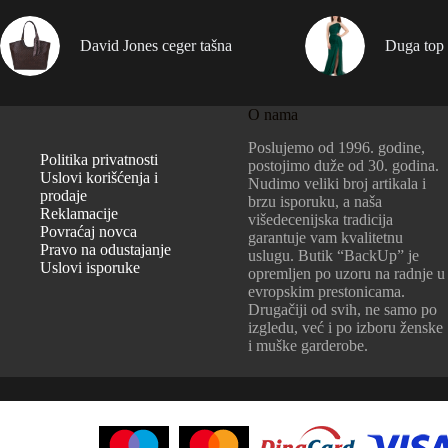
David Jones ceger tašna
Duga top 
O nama
Poslujemo od 1996. godine,
Politika privatnosti
postojimo duže od 30. godina.
Uslovi korišćenja i
Nudimo veliki broj artikala i
prodaje
brzu isporuku, a naša
Reklamacije
višedecenijska tradicija
Povraćaj novca
garantuje vam kvalitetnu
Pravo na odustajanje
uslugu. Butik “BackUp” je
Uslovi isporuke
opremljen po uzoru na radnje u
evropskim prestonicama.
Drugačiji od svih, ne samo po
izgledu, već i po izboru ženske
i muške garderobe.