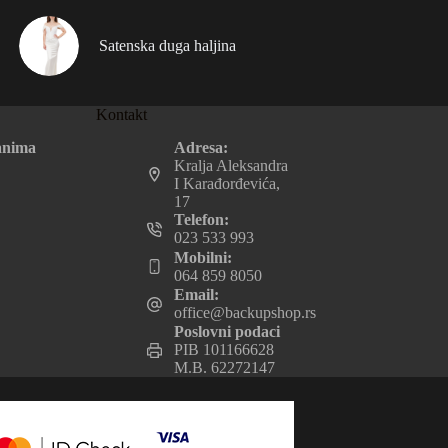
Satenska duga haljina
Kontakt
Adresa:
anima
Kralja Aleksandra
I Karađorđevića,
17
Telefon:
023 533 993
Mobilni:
064 859 8050
Email:
office@backupshop.rs
Poslovni podaci
PIB 101166628
M.B. 62272147