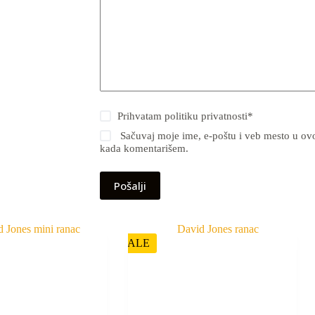
Prihvatam
politiku privatnosti
*
Sačuvaj moje ime, e-poštu i veb mesto u ov
kada komentarišem.
Pošalji
SALE