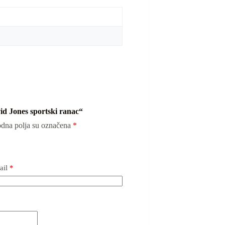
vid Jones sportski ranac“
dna polja su označena
*
ail
*