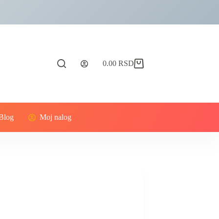
0.00
RSD
Blog
Moj nalog