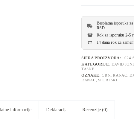
Besplatna isporuka za
RSD
Rok za isporuku 2-5 
14 dana rok za zamenu
ŠIFRA PROIZVODA:
1024-
KATEGORIJE:
DAVID JON
TAŠNE
OZNAKE:
CRNI RANAC
,
D
RANAC
,
SPORTSKI
atne informacije
Deklaracija
Recenzije (0)