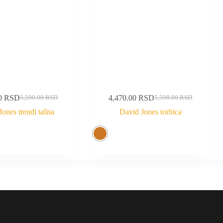
00
RSD
4,470.00
RSD
5,590.00
RSD
5,590.00
RSD
ones trendi tašna
David Jones torbica