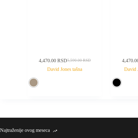
4,470.00
RSD
4,470.
5,590.00
RSD
David Jones tašna
David J
Najtraženije ovog meseca