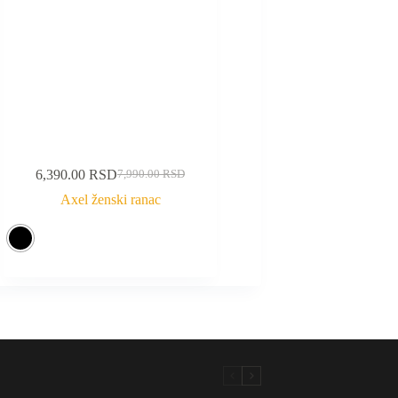
6,390.00
RSD
7,990.00
RSD
Axel ženski ranac