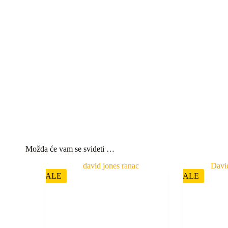
Možda će vam se svideti …
SALE
SALE