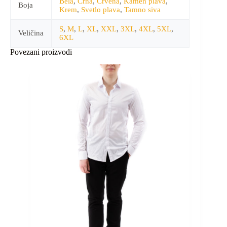
Bela
,
Crna
,
Crvena
,
Kamen plava
,
Boja
Krem
,
Svetlo plava
,
Tamno siva
S
,
M
,
L
,
XL
,
XXL
,
3XL
,
4XL
,
5XL
,
Veličina
6XL
Povezani proizvodi