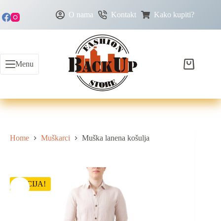
O nama
Kontakt
Kako kupiti?
Menu
Home
Muškarci
Muška lanena košulja
AKCIJA!