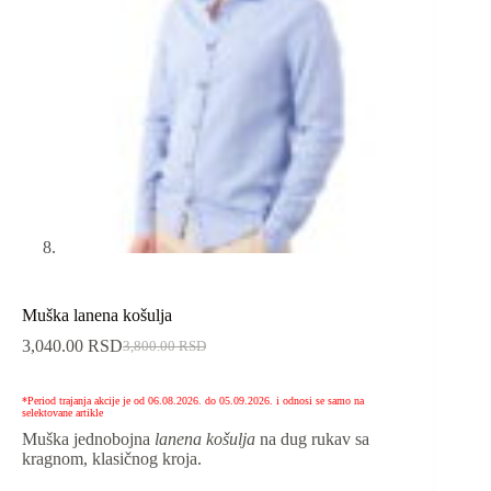
Muška lanena košulja
3,040.00
RSD
3,800.00
RSD
*Period trajanja akcije je od 06.08.2026. do 05.09.2026. i odnosi se samo na
selektovane artikle
Muška jednobojna
lanena košulja
na dug rukav sa
kragnom, klasičnog kroja.