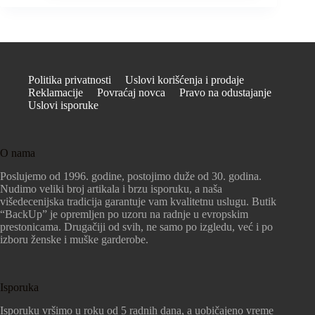
Politika privatnosti
Uslovi korišćenja i prodaje
Reklamacije
Povraćaj novca
Pravo na odustajanje
Uslovi isporuke
O nama
Poslujemo od 1996. godine, postojimo duže od 30. godina.
Nudimo veliki broj artikala i brzu isporuku, a naša
višedecenijska tradicija garantuje vam kvalitetnu uslugu. Butik
“BackUp” je opremljen po uzoru na radnje u evropskim
prestonicama. Drugačiji od svih, ne samo po izgledu, već i po
izboru ženske i muške garderobe.
Isporuka
Isporuku vršimo u roku od 5 radnih dana, a uobičajeno vreme