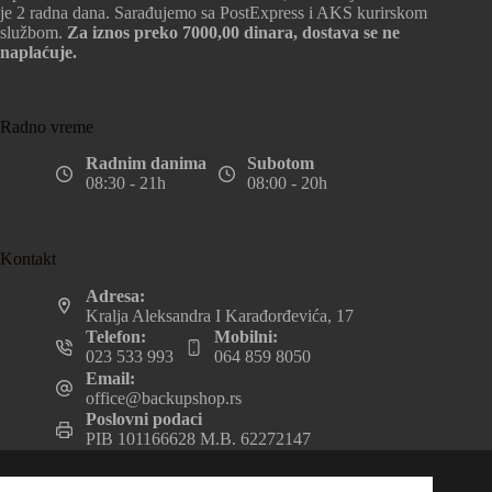
je 2 radna dana. Sarađujemo sa PostExpress i AKS kurirskom
službom.
Za iznos preko 7000,00 dinara, dostava se ne
naplaćuje.
Radno vreme
Radnim danima
Subotom
08:30 - 21h
08:00 - 20h
Kontakt
Adresa:
Kralja Aleksandra I Karađorđevića, 17
Telefon:
Mobilni:
023 533 993
064 859 8050
Email:
office@backupshop.rs
Poslovni podaci
PIB 101166628 M.B. 62272147