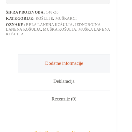
ŠIFRA PROIZVODA:
148-Z6
KATEGORIJE:
KOŠULJE
,
MUŠKARCI
OZNAKE:
BELA LANENA KOŠULJA
,
JEDNOBOJNA
LANENA KOŠULJA
,
MUŠKA KOŠULJA
,
MUŠKA LANENA
KOŠULJA
Dodatne informacije
Deklaracija
Recenzije (0)