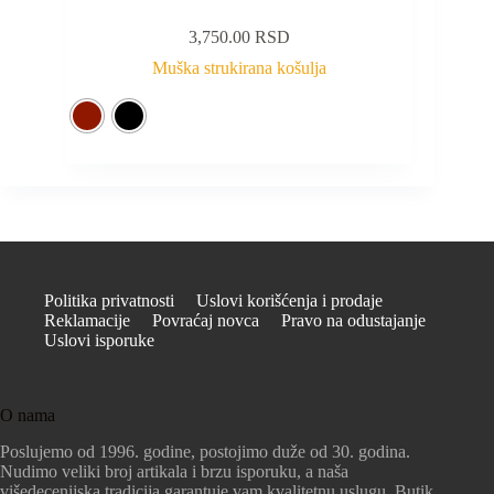
3,750.00
RSD
Muška strukirana košulja
Politika privatnosti
Uslovi korišćenja i prodaje
Reklamacije
Povraćaj novca
Pravo na odustajanje
Uslovi isporuke
O nama
Poslujemo od 1996. godine, postojimo duže od 30. godina.
Nudimo veliki broj artikala i brzu isporuku, a naša
višedecenijska tradicija garantuje vam kvalitetnu uslugu. Butik