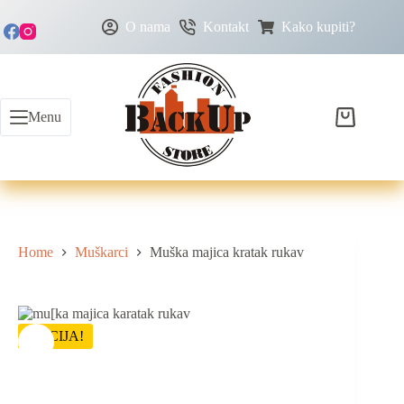
O nama
Kontakt
Kako kupiti?
Menu
Home
Muškarci
Muška majica kratak rukav
AKCIJA!