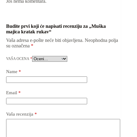
Još nema komentara.
Budite prvi koji će napisati recenziju za „Muška
majica kratak rukav“
Vaša adresa e-pošte neće biti objavljena.
Neophodna polja
su označena
*
VAŠA OCENA
*
Name
*
Email
*
Vaša recenzija
*