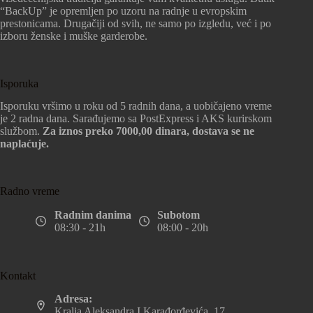
“BackUp” je opremljen po uzoru na radnje u evropskim
prestonicama. Drugačiji od svih, ne samo po izgledu, već i po
izboru ženske i muške garderobe.
Isporuka
Isporuku vršimo u roku od 5 radnih dana, a uobičajeno vreme
je 2 radna dana. Sarađujemo sa PostExpress i AKS kurirskom
službom.
Za iznos preko 7000,00 dinara, dostava se ne
naplaćuje.
Radno vreme
Radnim danima
Subotom
08:30 - 21h
08:00 - 20h
Kontakt
Adresa:
Kralja Aleksandra I Karađorđevića, 17