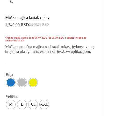
Muška majica kratak rukav
1,540.00
RSD
2,200.00
RSD
*Period trajanja akcije je od 06.07.2026. do 05.09.2026. i odnosi se samo na
selektovane artikle
Muška pamučna majica na kratak rukav, jednostavnog
kroja, sa okruglim izrezom i
surferskom
aplikacijom.
Boja
Veličina
M
L
XL
XXL