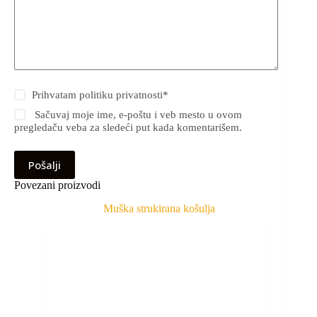
Prihvatam
politiku privatnosti
*
Sačuvaj moje ime, e-poštu i veb mesto u ovom
pregledaču veba za sledeći put kada komentarišem.
Pošalji
Povezani proizvodi