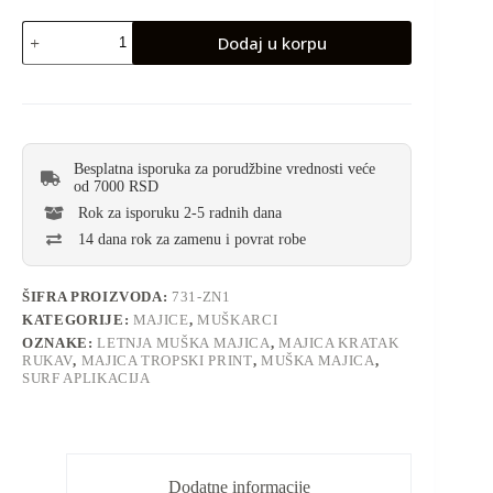
Dodaj u korpu
Besplatna isporuka za porudžbine vrednosti veće
od 7000 RSD
Rok za isporuku 2-5 radnih dana
14 dana rok za zamenu i povrat robe
ŠIFRA PROIZVODA:
731-ZN1
KATEGORIJE:
MAJICE
,
MUŠKARCI
OZNAKE:
LETNJA MUŠKA MAJICA
,
MAJICA KRATAK
RUKAV
,
MAJICA TROPSKI PRINT
,
MUŠKA MAJICA
,
SURF APLIKACIJA
Dodatne informacije