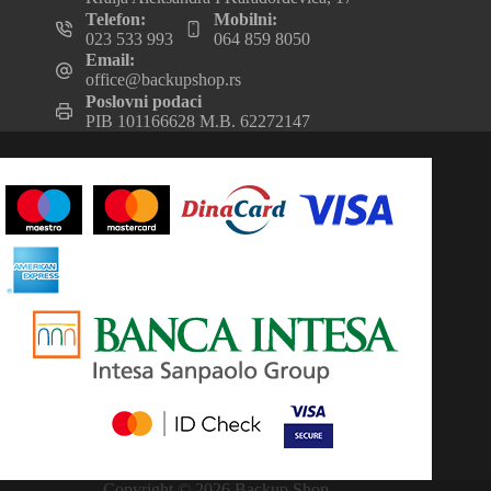
Telefon:
Mobilni:
023 533 993
064 859 8050
Email:
office@backupshop.rs
Poslovni podaci
PIB 101166628 M.B. 62272147
Copyright © 2026 Backup Shop