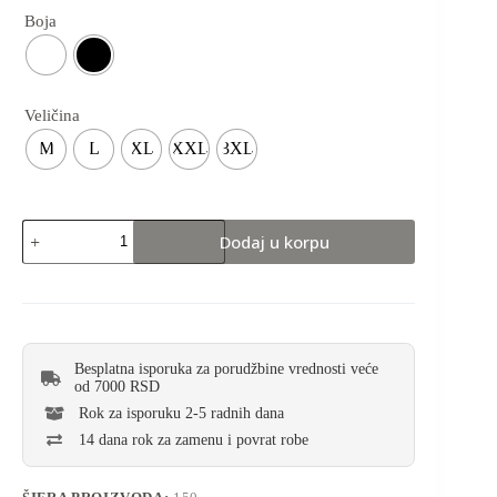
Boja
Veličina
M
L
XL
XXL
3XL
Dodaj u korpu
Besplatna isporuka za porudžbine vrednosti veće
od 7000 RSD
Rok za isporuku 2-5 radnih dana
14 dana rok za zamenu i povrat robe