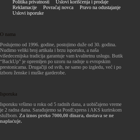
Politika privatnosti
Uslovi korišćenja i prodaje
Reklamacije
Povraćaj novca
Pravo na odustajanje
Uslovi isporuke
O nama
Poslujemo od 1996. godine, postojimo duže od 30. godina.
Nudimo veliki broj artikala i brzu isporuku, a naša
višedecenijska tradicija garantuje vam kvalitetnu uslugu. Butik
“BackUp” je opremljen po uzoru na radnje u evropskim
prestonicama. Drugačiji od svih, ne samo po izgledu, već i po
izboru ženske i muške garderobe.
Isporuka
Isporuku vršimo u roku od 5 radnih dana, a uobičajeno vreme
je 2 radna dana. Sarađujemo sa PostExpress i AKS kurirskom
službom.
Za iznos preko 7000,00 dinara, dostava se ne
naplaćuje.