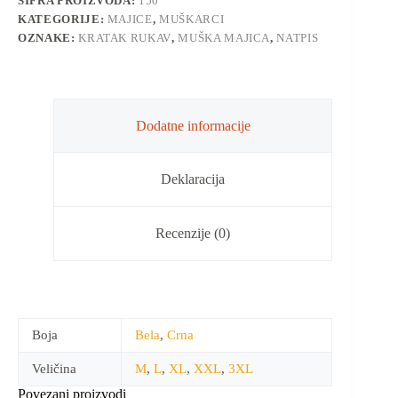
ŠIFRA PROIZVODA:
150
KATEGORIJE:
MAJICE
,
MUŠKARCI
OZNAKE:
KRATAK RUKAV
,
MUŠKA MAJICA
,
NATPIS
Dodatne informacije
Deklaracija
Recenzije (0)
Boja
Bela
,
Crna
Veličina
M
,
L
,
XL
,
XXL
,
3XL
Povezani proizvodi