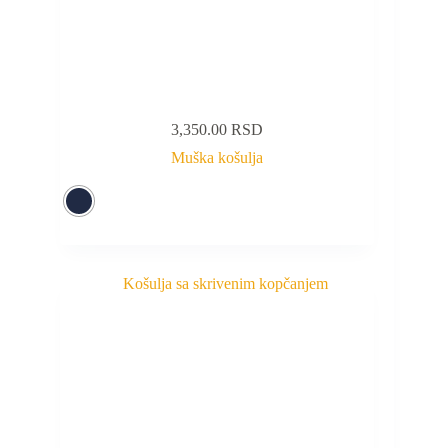
3,350.00
RSD
Muška košulja