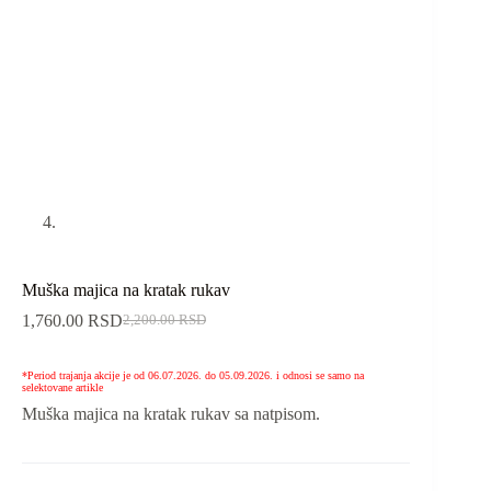
Muška majica na kratak rukav
1,760.00
RSD
2,200.00
RSD
*Period trajanja akcije je od 06.07.2026. do 05.09.2026. i odnosi se samo na
selektovane artikle
Muška majica na kratak rukav sa natpisom.