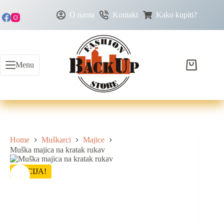
O nama
Kontakt
Kako kupiti?
Menu
Home
Muškarci
Majice
Muška majica na kratak rukav
AKCIJA!