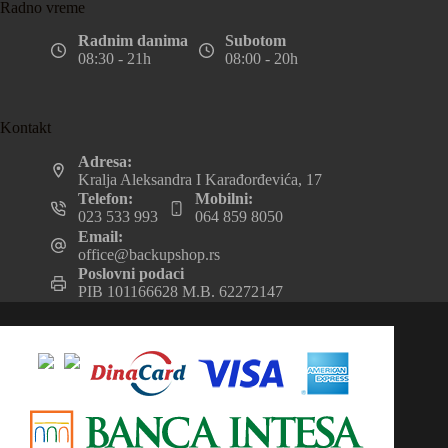
Radno vreme
Radnim danima
Subotom
08:30 - 21h
08:00 - 20h
Kontakt
Adresa:
Kralja Aleksandra I Karađorđevića, 17
Telefon:
Mobilni:
023 533 993
064 859 8050
Email:
office@backupshop.rs
Poslovni podaci
PIB 101166628 M.B. 62272147