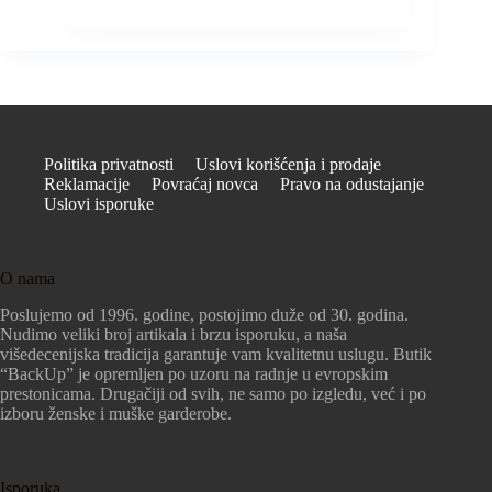
Politika privatnosti
Uslovi korišćenja i prodaje
Reklamacije
Povraćaj novca
Pravo na odustajanje
Uslovi isporuke
O nama
Poslujemo od 1996. godine, postojimo duže od 30. godina.
Nudimo veliki broj artikala i brzu isporuku, a naša
višedecenijska tradicija garantuje vam kvalitetnu uslugu. Butik
“BackUp” je opremljen po uzoru na radnje u evropskim
prestonicama. Drugačiji od svih, ne samo po izgledu, već i po
izboru ženske i muške garderobe.
Isporuka