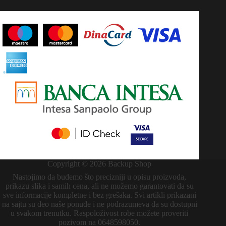
Copyright © 2026 Backup Shop
Nastojimo da budemo što precizniji u opisu proizvoda,
prikazu slika i samih cena, ali ne možemo garantovati da su
sve informacije kompletne i bez grešaka. Svi artikli prikazani
na sajtu su deo naše ponude i ne podrazumeva da su dostupni
u svakom trenutku. Raspoloživost robe možete proveriti
pozivom na 0648598050.