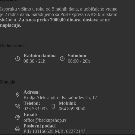
Isporuku vršimo u roku od 5 radnih dana, a uobičajeno vreme
je 2 radna dana. Sarađujemo sa PostExpress i AKS kurirskom
službom.
Za iznos preko 7000,00 dinara, dostava se ne
naplaćuje.
Radno vreme
Radnim danima
Subotom
08:30 - 21h
08:00 - 20h
Kontakt
Adresa:
Kralja Aleksandra I Karađorđevića, 17
Telefon:
Mobilni:
023 533 993
064 859 8050
Email:
office@backupshop.rs
Poslovni podaci
PIB 101166628 M.B. 62272147