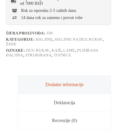
od 7000 RSD
Rok za isporuku 2-5 radnih dana
14 dana rok za zamenu i povrat robe
ŠIFRA PROIZVODA:
390
KATEGORIJE:
HALJINE
,
HALJINE NA DUG RUKAV
,
ŽENE
OZNAKE:
DUG RUKAV
,
KAIŠ
,
LAME
,
PLISIRANA
HALJINA
,
STRUKIRANA
,
TUFNICE
Dodatne informacije
Deklaracija
Recenzije (0)