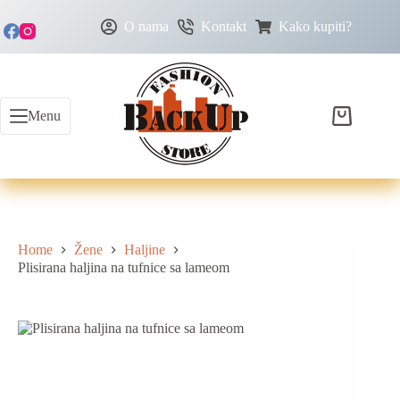
O nama
Kontakt
Kako kupiti?
Menu
Home
Žene
Haljine
Plisirana haljina na tufnice sa lameom