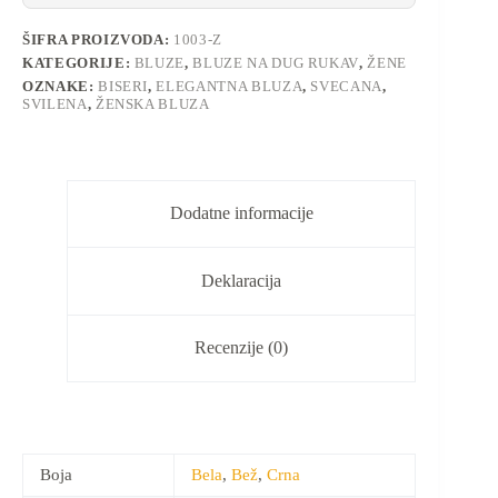
ŠIFRA PROIZVODA:
1003-Z
KATEGORIJE:
BLUZE
,
BLUZE NA DUG RUKAV
,
ŽENE
OZNAKE:
BISERI
,
ELEGANTNA BLUZA
,
SVECANA
,
SVILENA
,
ŽENSKA BLUZA
Dodatne informacije
Deklaracija
Recenzije (0)
Boja
Bela
,
Bež
,
Crna