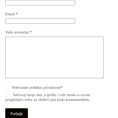
Email
*
Vaša recenzija
*
Prihvatam
politiku privatnosti
*
Sačuvaj moje ime, e-poštu i veb mesto u ovom
pregledaču veba za sledeći put kada komentarišem.
Pošalji