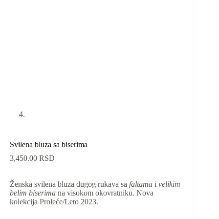
Svilena bluza sa biserima
3,450.00
RSD
Ženska svilena bluza dugog rukava sa
faltama
i
velikim
belim biserima
na visokom okovratniku. Nova
kolekcija Proleće/Leto 2023.