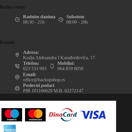
Radno vreme
Radnim danima
Subotom
08:30 - 21h
08:00 - 20h
Kontakt
Adresa:
Kralja Aleksandra I Karađorđevića, 17
Telefon:
Mobilni:
023 533 993
064 859 8050
Email:
office@backupshop.rs
Poslovni podaci
PIB 101166628 M.B. 62272147