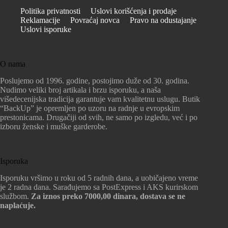
Politika privatnosti
Uslovi korišćenja i prodaje
Reklamacije
Povraćaj novca
Pravo na odustajanje
Uslovi isporuke
O nama
Poslujemo od 1996. godine, postojimo duže od 30. godina.
Nudimo veliki broj artikala i brzu isporuku, a naša
višedecenijska tradicija garantuje vam kvalitetnu uslugu. Butik
“BackUp” je opremljen po uzoru na radnje u evropskim
prestonicama. Drugačiji od svih, ne samo po izgledu, već i po
izboru ženske i muške garderobe.
Isporuka
Isporuku vršimo u roku od 5 radnih dana, a uobičajeno vreme
je 2 radna dana. Sarađujemo sa PostExpress i AKS kurirskom
službom.
Za iznos preko 7000,00 dinara, dostava se ne
naplaćuje.