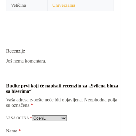
Veličina
Univerzalna
Recenzije
Još nema komentara.
Budite prvi koji će napisati recenziju za „Svilena bluza
sa biserima“
Vaša adresa e-pošte neće biti objavljena.
Neophodna polja
su označena
*
VAŠA OCENA
*
Name
*