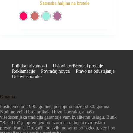
Satenska haljina na bretele
Politika privatnosti
Uslovi korišćenja i prodaje
Reklamacije
Povraćaj novca
Pravo na odustajanje
Uslovi isporuke
O nama
Poslujemo od 1996. godine, postojimo duže od 30. godina.
Nudimo veliki broj artikala i brzu isporuku, a naša
višedecenijska tradicija garantuje vam kvalitetnu uslugu. Butik
“BackUp” je opremljen po uzoru na radnje u evropskim
prestonicama. Drugačiji od svih, ne samo po izgledu, već i po