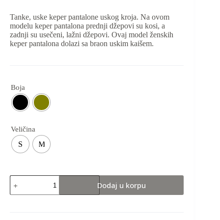
Tanke, uske keper pantalone uskog kroja. Na ovom
modelu keper pantalona prednji džepovi su kosi, a
zadnji su usečeni, lažni džepovi. Ovaj model ženskih
keper pantalona dolazi sa braon uskim kaišem.
Boja
Veličina
S
M
Dodaj u korpu