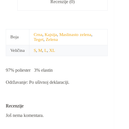
Recenzije (0)
Crna
,
Kajsija
,
Maslinasto zelena
,
Boja
Teget
,
Zelena
Veličina
S
,
M
,
L
,
XL
97% poliester 3% elastin
Održavanje: Po ušivnoj deklaraciji.
Recenzije
Još nema komentara.