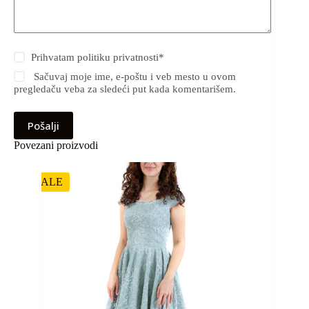
Prihvatam
politiku privatnosti
*
Sačuvaj moje ime, e-poštu i veb mesto u ovom
pregledaču veba za sledeći put kada komentarišem.
Pošalji
Povezani proizvodi
SALE