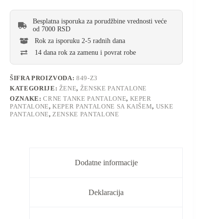
Besplatna isporuka za porudžbine vrednosti veće
od 7000 RSD
Rok za isporuku 2-5 radnih dana
14 dana rok za zamenu i povrat robe
ŠIFRA PROIZVODA:
849-Z3
KATEGORIJE:
ŽENE
,
ŽENSKE PANTALONE
OZNAKE:
CRNE TANKE PANTALONE
,
KEPER
PANTALONE
,
KEPER PANTALONE SA KAIŠEM
,
USKE
PANTALONE
,
ZENSKE PANTALONE
Dodatne informacije
Deklaracija