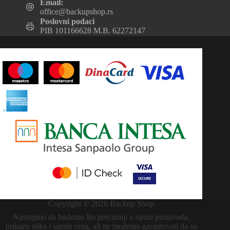
Email:
office@backupshop.rs
Poslovni podaci
PIB 101166628 M.B. 62272147
Copyright © 2026 Backup Shop
Nastojimo da budemo što precizniji u opisu proizvoda,
prikazu slika i samih cena, ali ne možemo garantovati da su