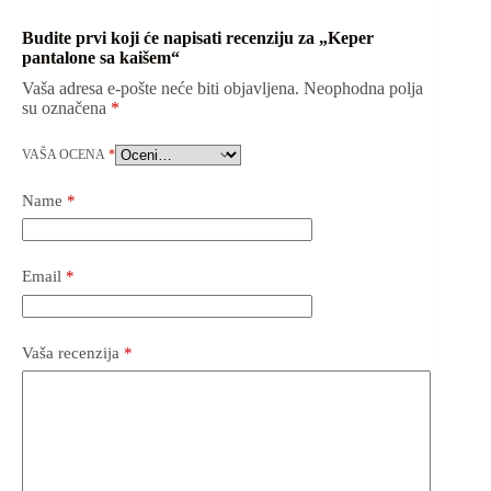
Budite prvi koji će napisati recenziju za „Keper
pantalone sa kaišem“
Vaša adresa e-pošte neće biti objavljena.
Neophodna polja
su označena
*
VAŠA OCENA
*
Name
*
Email
*
Vaša recenzija
*