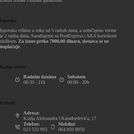
izboru ženske i muške garderobe.
Isporuka
Isporuku vršimo u roku od 5 radnih dana, a uobičajeno vreme
je 2 radna dana. Sarađujemo sa PostExpress i AKS kurirskom
službom.
Za iznos preko 7000,00 dinara, dostava se ne
naplaćuje.
Radno vreme
Radnim danima
Subotom
08:30 - 21h
08:00 - 20h
Kontakt
Adresa:
Kralja Aleksandra I Karađorđevića, 17
Telefon:
Mobilni:
023 533 993
064 859 8050