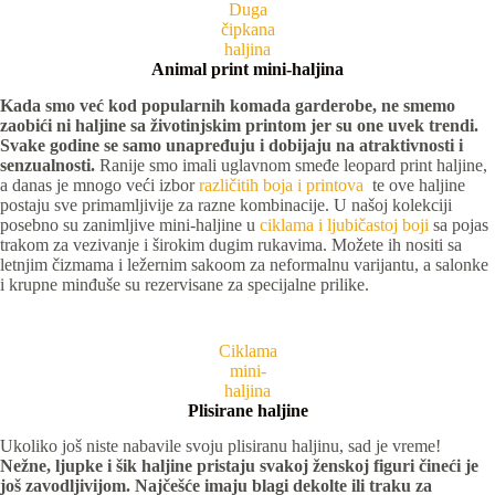
Duga
čipkana
haljina
Animal print mini-haljina
Kada smo već kod popularnih komada garderobe, ne smemo
zaobići ni haljine sa životinjskim printom jer su one uvek trendi.
Svake godine se samo unapređuju i dobijaju na atraktivnosti i
senzualnosti.
Ranije smo imali uglavnom smeđe leopard print haljine,
a danas je mnogo veći izbor
različitih boja i printova
te ove haljine
postaju sve primamljivije za razne kombinacije. U našoj kolekciji
posebno su zanimljive mini-haljine u
ciklama i ljubičastoj boji
sa pojas
trakom za vezivanje i širokim dugim rukavima. Možete ih nositi sa
letnjim čizmama i ležernim sakoom za neformalnu varijantu, a salonke
i krupne minđuše su rezervisane za specijalne prilike.
Ciklama
mini-
haljina
Plisirane haljine
Ukoliko još niste nabavile svoju plisiranu haljinu, sad je vreme!
Nežne, ljupke i šik haljine pristaju svakoj ženskoj figuri čineći je
još zavodljivijom. Najčešće imaju blagi dekolte ili traku za