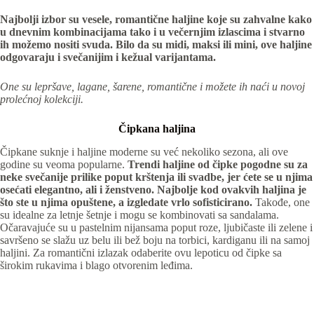
Najbolji izbor su vesele, romantične haljine koje su zahvalne kako
u dnevnim kombinacijama tako i u večernjim izlascima i stvarno
ih možemo nositi svuda. Bilo da su midi, maksi ili mini, ove haljine
odgovaraju i svečanijim i kežual varijantama.
One su lepršave, lagane, šarene, romantične i možete ih naći u novoj
prolećnoj kolekciji.
Čipkana haljina
Čipkane suknje i haljine moderne su već nekoliko sezona, ali ove
godine su veoma popularne.
Trendi haljine od čipke pogodne su za
neke svečanije prilike poput krštenja ili svadbe, jer ćete se u njima
osećati elegantno, ali i ženstveno. Najbolje kod ovakvih haljina je
što ste u njima opuštene, a izgledate vrlo sofisticirano.
Takođe, one
su idealne za letnje šetnje i mogu se kombinovati sa sandalama.
Očaravajuće su u pastelnim nijansama poput roze, ljubičaste ili zelene i
savršeno se slažu uz belu ili bež boju na torbici, kardiganu ili na samoj
haljini. Za romantični izlazak odaberite ovu lepoticu od čipke sa
širokim rukavima i blago otvorenim leđima.