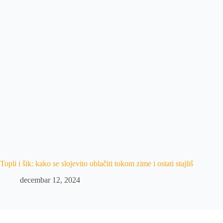
Topli i šik: kako se slojevito oblačiti tokom zime i ostati stajliš
decembar 12, 2024