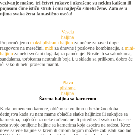
vezivanje mašne, tri četvrt rukave i ukrašene su nekim kaišem ili
pojasom čime ističu struk i onu najlepšu siluetu žene. Zato se u
njima svaka žena fantastično oseća!
Vesela
haljina
Preporučujemo
maksi plisiranu haljinu
za noćne zabave i duge
razgovore na mesečini,
midi
za dnevne i poslovne kombinacije, a
mini-
haljinu
za neki svečani događaj za pamćenje! Nosite ih sa salonkama,
sandalama, torbicama neutralnih boja i, u skladu sa prilikom, dobro će
ići sako ili neki prolećni mantil.
Plava
plisirana
haljina
Šarena haljina sa karnerom
Kada pomenemo karnere, obično se vratimo u bezbrižno doba
detinjstva kada su nam mame oblačile slatke haljinice ili suknjice sa
karnerima, najčešće za neke rođendane ili priredbe. I svaka od nas se
seća svoje omiljene haljine sa karnerima koja asocira na radost. Kroz
nove šarene haljine sa krem ili crnom bojom možete zablistati kao tad.