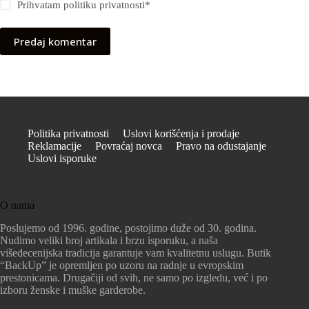
Prihvatam
politiku privatnosti
*
Predaj komentar
Politika privatnosti
Uslovi korišćenja i prodaje
Reklamacije
Povraćaj novca
Pravo na odustajanje
Uslovi isporuke
O nama
Poslujemo od 1996. godine, postojimo duže od 30. godina.
Nudimo veliki broj artikala i brzu isporuku, a naša
višedecenijska tradicija garantuje vam kvalitetnu uslugu. Butik
“BackUp” je opremljen po uzoru na radnje u evropskim
prestonicama. Drugačiji od svih, ne samo po izgledu, već i po
izboru ženske i muške garderobe.