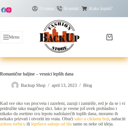
O nama
Kontakt
Kako kupiti?
Menu
Romantične haljine – vesnici lepših dana
Backup Shop
april 13, 2023
Blog
Kad sve oko vas procveta i zazeleni, zazuji i zamiriše, red je da se i vi
pridružite tako magičnoj slici. Iako je vreme još uvek prohladno i
nikako da osetimo svu lepotu nadolazećih toplih dana, moramo ih
nekako prizvati i otvoriti im vrata. Obući
sako u ciklama boji
, nabaciti
zelenu torbicu
ili
lepršavu suknju od tila
samo su neke od ideja.