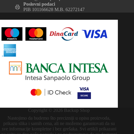
Poslovni podaci
PIB 101166628 M.B. 62272147
Copyright © 2026 Backup Shop
Nastojimo da budemo što precizniji u opisu proizvoda,
prikazu slika i samih cena, ali ne možemo garantovati da su
sve informacije kompletne i bez grešaka. Svi artikli prikazani