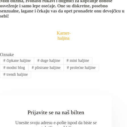
Midi dužina, zvonasti rukavi i dugmići za kopčanje donose
osveženje i samo lepe osećaje. One su diskretne, posebno
senzualne, lagane i čekaju vas da opet pronađete onu devojčicu u
sebi!
Karner-
haljina
Oznake
#
čipkane haljine
#
duge haljine
#
mini haljine
#
modni blog
#
plisirane haljine
#
prolećne haljine
#
trendi haljine
Prijavite se na naš bilten
Unesite svoju adresu e-pošte ispod da biste se