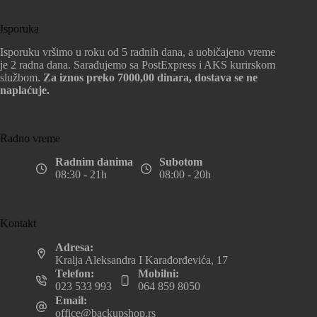
Isporuka
Isporuku vršimo u roku od 5 radnih dana, a uobičajeno vreme
je 2 radna dana. Sarađujemo sa PostExpress i AKS kurirskom
službom.
Za iznos preko 7000,00 dinara, dostava se ne
naplaćuje.
Radno vreme
Radnim danima
Subotom
08:30 - 21h
08:00 - 20h
Kontakt
Adresa:
Kralja Aleksandra I Karađorđevića, 17
Telefon:
Mobilni:
023 533 993
064 859 8050
Email:
office@backupshop.rs